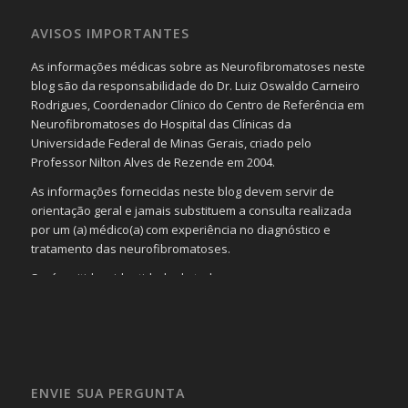
AVISOS IMPORTANTES
As informações médicas sobre as Neurofibromatoses neste
blog são da responsabilidade do Dr. Luiz Oswaldo Carneiro
Rodrigues, Coordenador Clínico do Centro de Referência em
Neurofibromatoses do Hospital das Clínicas da
Universidade Federal de Minas Gerais, criado pelo
Professor Nilton Alves de Rezende em 2004.
As informações fornecidas neste blog devem servir de
orientação geral e jamais substituem a consulta realizada
por um (a) médico(a) com experiência no diagnóstico e
tratamento das neurofibromatoses.
Será omitida a identidade de todas as pessoas que
realizam as perguntas, mesmo que elas não se importem
com isso.
Imagens somente serão publicadas se forem
absolutamente necessárias para o interesse coletivo e,
caso sejam fotos de pessoas, não poderão permitir a
ENVIE SUA PERGUNTA
identificação da pessoa fotografada.