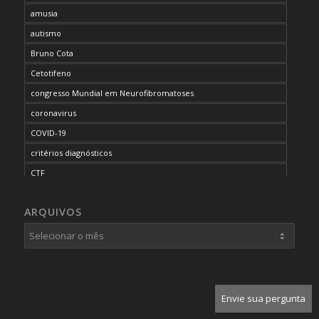
amusia
autismo
Bruno Cota
Cetotifeno
congresso Mundial em Neurofibromatoses
coronavirus
COVID-19
critérios diagnósticos
CTF
curso de capacitação
ARQUIVOS
desordem do processamento auditivo
diagnóstico
dificuldades cognitivas
dificuldades de aprendizado
doenças raras
Envie sua pergunta
dor