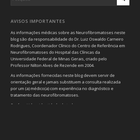
AVISOS IMPORTANTES
As informações médicas sobre as Neurofibromatoses neste
blog são da responsabilidade do Dr. Luiz Oswaldo Carneiro
Rodrigues, Coordenador Clínico do Centro de Referência em
Neurofibromatoses do Hospital das Clínicas da
Universidade Federal de Minas Gerais, criado pelo
Professor Nilton Alves de Rezende em 2004.
As informações fornecidas neste blog devem servir de
orientação geral e jamais substituem a consulta realizada
por um (a) médico(a) com experiência no diagnóstico e
tratamento das neurofibromatoses.
Será omitida a identidade de todas as pessoas que
realizam as perguntas, mesmo que elas não se importem
com isso.
Imagens somente serão publicadas se forem
absolutamente necessárias para o interesse coletivo e,