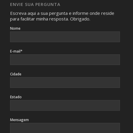
caso sejam fotos de pessoas, não poderão permitir a
ENVIE SUA PERGUNTA
identificação da pessoa fotografada.
Escreva aqui a sua pergunta e informe onde reside
para facilitar minha resposta. Obrigado.
Nome
E-mail*
Cidade
Estado
Mensagem