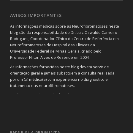
AVISOS IMPORTANTES
As informações médicas sobre as Neurofibromatoses neste
blog são da responsabilidade do Dr. Luiz Oswaldo Carneiro
Rodrigues, Coordenador Clínico do Centro de Referência em
Neurofibromatoses do Hospital das Clínicas da
Universidade Federal de Minas Gerais, criado pelo
Professor Nilton Alves de Rezende em 2004.
As informações fornecidas neste blog devem servir de
orientação geral e jamais substituem a consulta realizada
por um (a) médico(a) com experiência no diagnóstico e
tratamento das neurofibromatoses.
Será omitida a identidade de todas as pessoas que
realizam as perguntas, mesmo que elas não se importem
com isso.
Imagens somente serão publicadas se forem
absolutamente necessárias para o interesse coletivo e,
caso sejam fotos de pessoas, não poderão permitir a
ENVIE SUA PERGUNTA