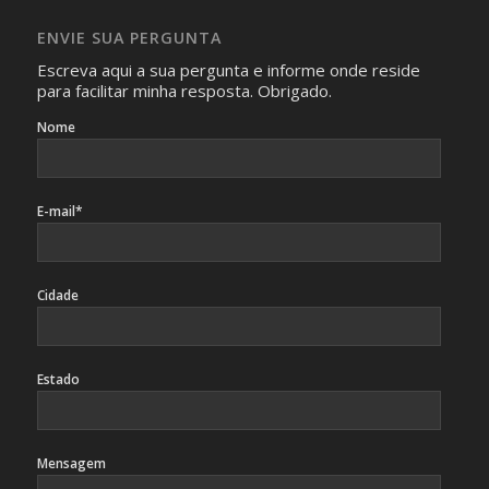
absolutamente necessárias para o interesse coletivo e,
caso sejam fotos de pessoas, não poderão permitir a
ENVIE SUA PERGUNTA
identificação da pessoa fotografada.
Escreva aqui a sua pergunta e informe onde reside
para facilitar minha resposta. Obrigado.
Nome
E-mail*
Cidade
Estado
Mensagem