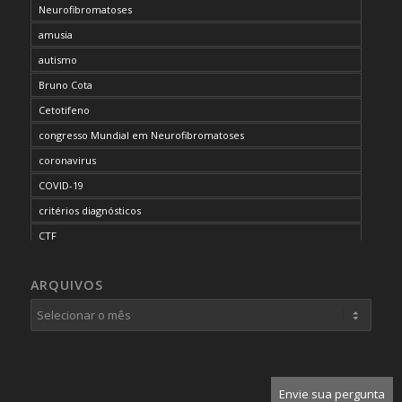
Neurofibromatoses
amusia
autismo
Bruno Cota
Cetotifeno
congresso Mundial em Neurofibromatoses
coronavirus
COVID-19
critérios diagnósticos
CTF
curso de capacitação
ARQUIVOS
desordem do processamento auditivo
diagnóstico
dificuldades cognitivas
dificuldades de aprendizado
doenças raras
Envie sua pergunta