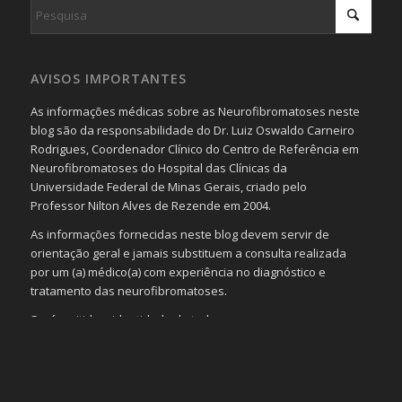
AVISOS IMPORTANTES
As informações médicas sobre as Neurofibromatoses neste
blog são da responsabilidade do Dr. Luiz Oswaldo Carneiro
Rodrigues, Coordenador Clínico do Centro de Referência em
Neurofibromatoses do Hospital das Clínicas da
Universidade Federal de Minas Gerais, criado pelo
Professor Nilton Alves de Rezende em 2004.
As informações fornecidas neste blog devem servir de
orientação geral e jamais substituem a consulta realizada
por um (a) médico(a) com experiência no diagnóstico e
tratamento das neurofibromatoses.
Será omitida a identidade de todas as pessoas que
realizam as perguntas, mesmo que elas não se importem
com isso.
Imagens somente serão publicadas se forem