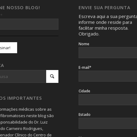
INE NOSSO BLOG!
ENVIE SUA PERGUNTA
*
l
Escreva aqui a sua pergunt
informe onde reside para
facilitar minha resposta.
Obrigado.
Nome
CA
E-mail*
Cidade
SOS IMPORTANTES
formações médicas sobre as
Estado
fibromatoses neste blog são
sponsabilidade do Dr. Luiz
do Carneiro Rodrigues,
enador Clínico do Centro de