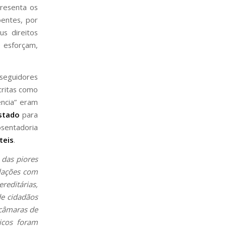
presenta os
entes, por
s direitos
 esforçam,
 seguidores
critas como
ência” eram
stado
para
osentadoria
teis
.
 das piores
lações com
editárias,
de cidadãos
 câmaras de
icos foram