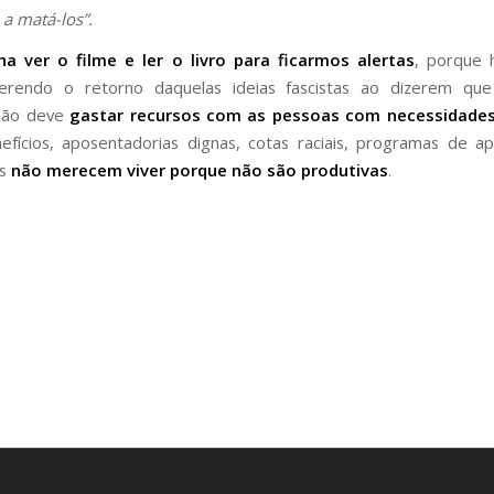
a matá-los”.
na ver o filme e ler o livro para ficarmos alertas
, porque h
uerendo o retorno daquelas ideias fascistas ao dizerem qu
 não deve
gastar recursos com as pessoas com necessidades
fícios, aposentadorias dignas, cotas raciais, programas de apo
as
não merecem viver porque não são produtivas
.