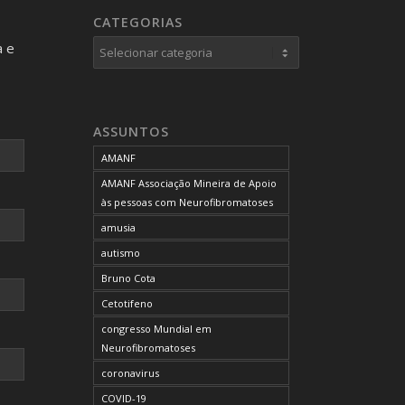
CATEGORIAS
Categorias
a e
ASSUNTOS
AMANF
AMANF Associação Mineira de Apoio
às pessoas com Neurofibromatoses
amusia
autismo
Bruno Cota
Cetotifeno
congresso Mundial em
Neurofibromatoses
coronavirus
COVID-19