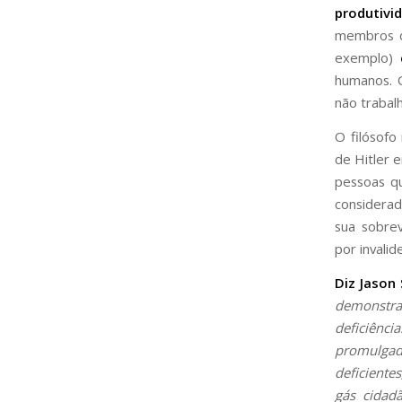
produtivi
membros d
exemplo)
humanos. 
não trabal
O filósofo
de Hitler 
pessoas q
considera
sua sobrev
por invali
Diz Jason 
demonstra
deficiênc
promulgada
deficiente
gás cidad