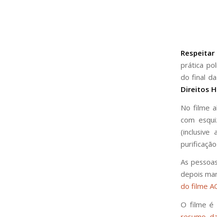
Respeitar
prática po
do final d
Direitos 
No filme a
com esqui
(inclusive
purificação 
As pessoas
depois ma
do filme A
O filme é
resumo da