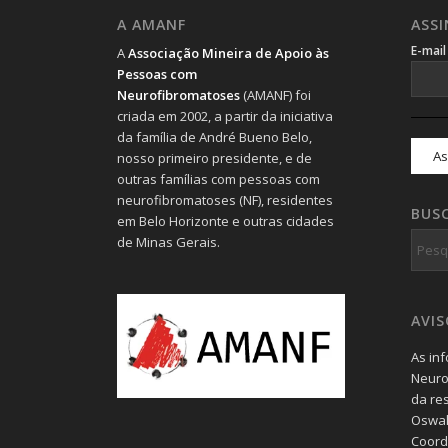
A AMANF
ASS
E-mai
A
Associação Mineira de Apoio às
Pessoas com
Neurofibromatoses
(AMANF) foi
criada em 2002, a partir da iniciativa
da família de André Bueno Belo,
nosso primeiro presidente, e de
outras famílias com pessoas com
neurofibromatoses (NF), residentes
BUS
em Belo Horizonte e outras cidades
de Minas Gerais.
AVI
As in
Neuro
da re
Oswal
Coord