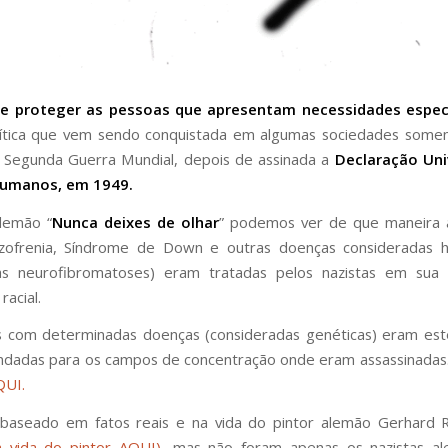
 e proteger as pessoas que apresentam necessidades espec
lítica que vem sendo conquistada em algumas sociedades somen
a Segunda Guerra Mundial, depois de assinada a
Declaração Uni
Humanos, em 1949.
lemão “
Nunca deixes de olhar
” podemos ver de que maneira 
zofrenia, Síndrome de Down e outras doenças consideradas he
 as neurofibromatoses) eram tratadas pelos nazistas em sua 
racial.
 com determinadas doenças (consideradas genéticas) eram este
ndadas para os campos de concentração onde eram assassinadas
QUI.
 baseado em fatos reais e na vida do pintor alemão Gerhard R
 vida do pintor AQUI)
, mas não foram apenas os nazistas a