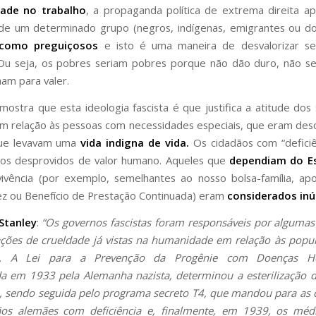
dade no trabalho
, a propaganda política de extrema direita a
e um determinado grupo (negros, indígenas, emigrantes ou do
como preguiçosos
e isto é uma maneira de desvalorizar seu
Ou seja, os pobres seriam pobres porque não dão duro, não se
ham para valer.
 mostra que esta ideologia fascista é que justifica a atitude dos
em relação às pessoas com necessidades especiais, que eram des
ue levavam uma
vida indigna de vida.
Os cidadãos com “defici
dos desprovidos de valor humano. Aqueles que
dependiam do E
ivência (por exemplo, semelhantes ao nosso bolsa-família, ap
dez ou Benefício de Prestação Continuada) eram
considerados inú
Stanley
:
“Os governos fascistas foram responsáveis por algumas
ções de crueldade já vistas na humanidade em relação às popu
ia. A Lei para a Prevenção da Progênie com Doenças Her
 em 1933 pela Alemanha nazista, determinou a esterilização 
s, sendo seguida pelo programa secreto T4, que mandou para as
ãos alemães com deficiência e, finalmente, em 1939, os méd