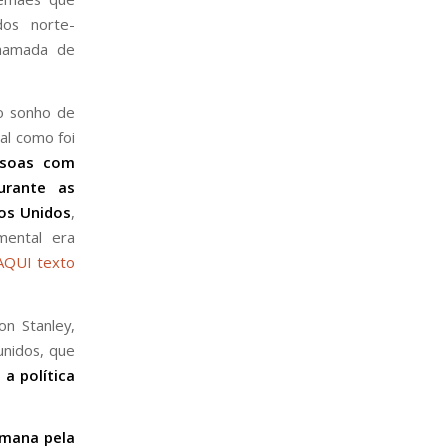
dos norte-
chamada de
o sonho de
al como foi
ssoas com
urante as
os Unidos
,
mental era
AQUI texto
n Stanley,
unidos, que
a política
umana pela