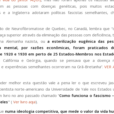
avam as pessoas com doenças genéticas, pois muitos esta
s e a Inglaterra adotaram políticas fascistas semelhantes, 
ção de Neurofibromatose de Quebec, no Canadá, lembra que “
raça superior através da eliminação das pessoas com deficiência, t
 na Alemanha nazista, ou
a esterilização eugênica das pe
cia mental, por razões econômicas, foram praticados d
e 1920 e 1930 em perto de 25 Estados-Membros nos Estad
 a Califórnia e Geórgia, quando se pensava que a doença 
a e experiências semelhantes ocorreram na Grã-Bretanha”.
VER 
nder melhor esta questão vale a pena ler o que escreveu Jaso
 cientista norte-americano da Universidade de Yale nos Estados 
m livro no ano passado chamado “
Como funciona o fascismo – 
‘eles
’” (
Ver livro aqui
).
que
numa ideologia competitiva, que mede o valor da vida h