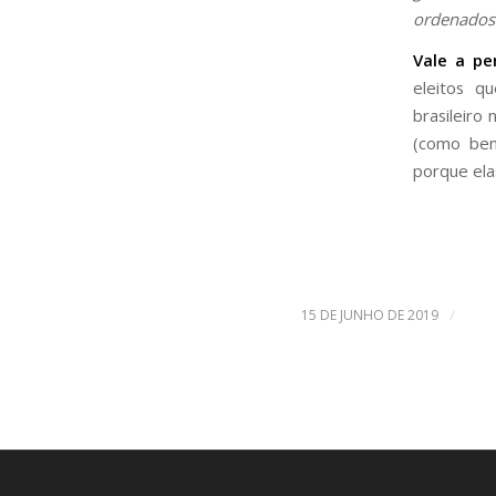
ordenados 
Vale a pe
eleitos q
brasileiro
(como bene
porque el
/
15 DE JUNHO DE 2019