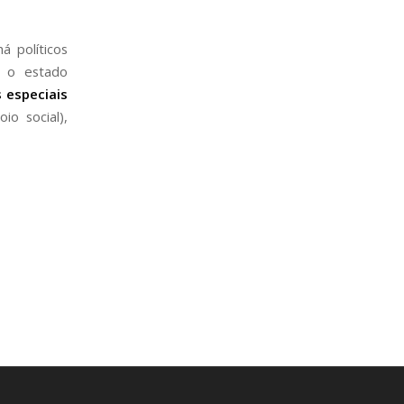
á políticos
e o estado
 especiais
io social),