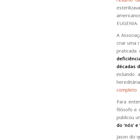
esteriliz
americano
EUGENIA.
A Associa
criar uma 
praticada
deficiên
décadas d
incluindo
hereditári
completo
Para ente
filósofo e
publicou u
do ‘nós’ e 
Jason diz 