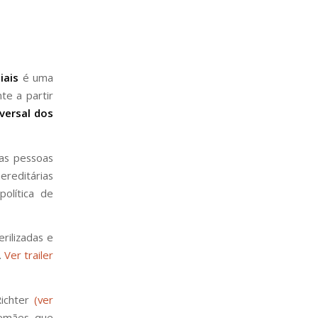
iais
é uma
te a partir
versal dos
as pessoas
reditárias
política de
rilizadas e
.
Ver trailer
ichter
(ver
lemães que