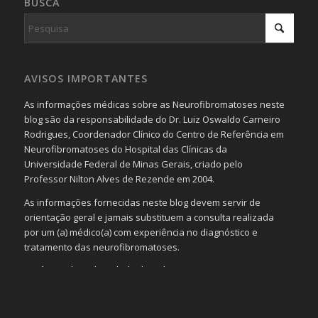
BUSCA
AVISOS IMPORTANTES
As informações médicas sobre as Neurofibromatoses neste
blog são da responsabilidade do Dr. Luiz Oswaldo Carneiro
Rodrigues, Coordenador Clínico do Centro de Referência em
Neurofibromatoses do Hospital das Clínicas da
Universidade Federal de Minas Gerais, criado pelo
Professor Nilton Alves de Rezende em 2004.
As informações fornecidas neste blog devem servir de
orientação geral e jamais substituem a consulta realizada
por um (a) médico(a) com experiência no diagnóstico e
tratamento das neurofibromatoses.
Será omitida a identidade de todas as pessoas que
realizam as perguntas, mesmo que elas não se importem
com isso.