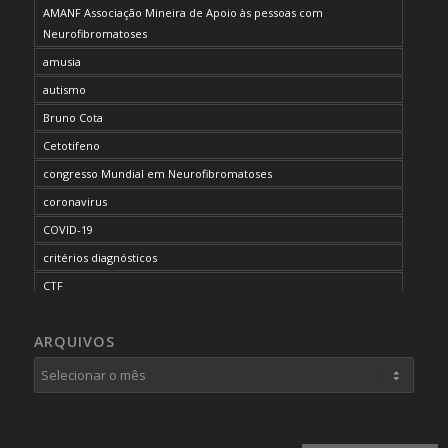
AMANF Associação Mineira de Apoio às pessoas com
Neurofibromatoses
amusia
autismo
Bruno Cota
Cetotifeno
congresso Mundial em Neurofibromatoses
coronavirus
COVID-19
critérios diagnósticos
CTF
curso de capacitação
ARQUIVOS
desordem do processamento auditivo
diagnóstico
dificuldades cognitivas
dificuldades de aprendizado