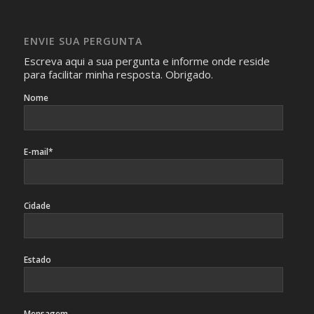
Imagens somente serão publicadas se forem
absolutamente necessárias para o interesse coletivo e,
caso sejam fotos de pessoas, não poderão permitir a
ENVIE SUA PERGUNTA
identificação da pessoa fotografada.
Escreva aqui a sua pergunta e informe onde reside
para facilitar minha resposta. Obrigado.
Nome
E-mail*
Cidade
Estado
Mensagem