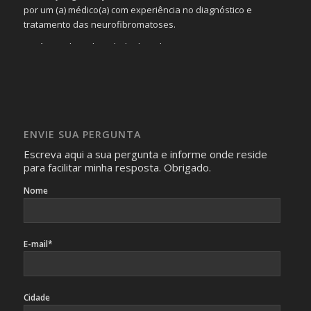
por um (a) médico(a) com experiência no diagnóstico e
tratamento das neurofibromatoses.
Será omitida a identidade de todas as pessoas que
realizam as perguntas, mesmo que elas não se importem
com isso.
Imagens somente serão publicadas se forem
absolutamente necessárias para o interesse coletivo e,
caso sejam fotos de pessoas, não poderão permitir a
ENVIE SUA PERGUNTA
identificação da pessoa fotografada.
Escreva aqui a sua pergunta e informe onde reside
para facilitar minha resposta. Obrigado.
Nome
E-mail*
Cidade