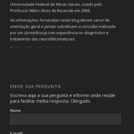
Universidade Federal de Minas Gerais, criado pelo
Professor Nilton Alves de Rezende em 2004.
As informações fornecidas neste blog devem servir de
orientação geral e jamais substituem a consulta realizada
por um (a) médico(a) com experiência no diagnóstico e
tratamento das neurofibromatoses.
Será omitida a identidade de todas as pessoas que
realizam as perguntas, mesmo que elas não se importem
com isso.
Imagens somente serão publicadas se forem
absolutamente necessárias para o interesse coletivo e,
caso sejam fotos de pessoas, não poderão permitir a
ENVIE SUA PERGUNTA
identificação da pessoa fotografada.
Escreva aqui a sua pergunta e informe onde reside
para facilitar minha resposta. Obrigado.
Nome
E-mail*