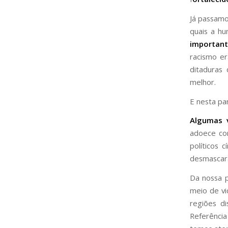
Já passamo
quais a h
important
racismo er
ditaduras
melhor.
E nesta p
Algumas 
adoece co
políticos 
desmascar
Da nossa 
meio de vi
regiões d
Referência