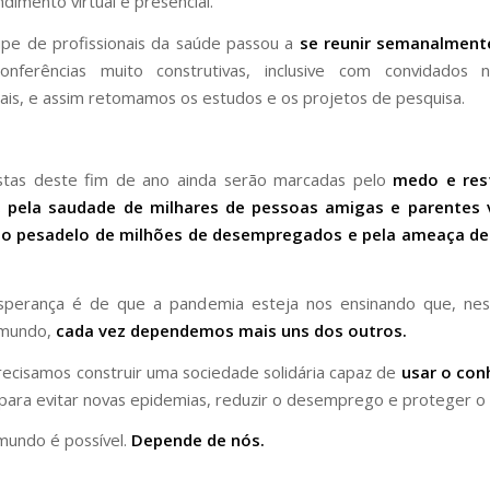
dimento virtual e presencial.
pe de profissionais da saúde passou a
se reunir semanalment
onferências muito construtivas, inclusive com convidados n
nais, e assim retomamos os estudos e os projetos de pesquisa.
stas deste fim de ano ainda serão marcadas pelo
medo e res
 pela saudade de milhares de pessoas amigas e parentes 
lo pesadelo de milhões de desempregados e pela ameaça de
sperança é de que a pandemia esteja nos ensinando que, nes
 mundo,
cada vez dependemos mais uns dos outros.
precisamos construir uma sociedade solidária capaz de
usar o co
para evitar novas epidemias, reduzir o desemprego e proteger o
undo é possível.
Depende de nós.