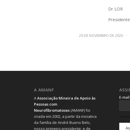
Dr LOR
President
/
29 DE NOVEMBRO DE 2020
A AMANF
ASS
E-mai
A
Associação Mineira de Apoio às
Pessoas com
Neurofibromatoses
(AMANF) foi
criada em 2002, a partir da iniciativa
da família de André Bueno Belo,
nosso primeiro presidente, e de