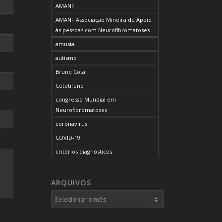
AMANF
AMANF Associação Mineira de Apoio
às pessoas com Neurofibromatoses
amusia
autismo
Bruno Cota
Cetotifeno
congresso Mundial em
Neurofibromatoses
coronavirus
COVID-19
critérios diagnósticos
CTF
curso de capacitação
ARQUIVOS
desordem do processamento
auditivo
diagnóstico