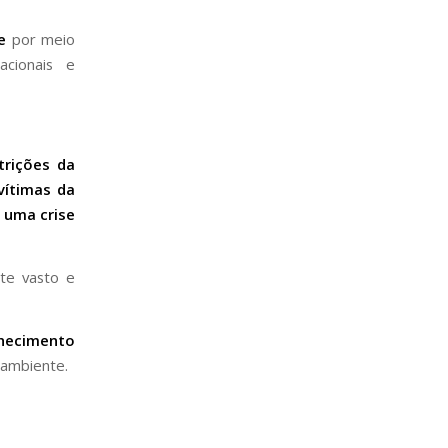
e
por meio
acionais e
trições da
vítimas da
 uma crise
te vasto e
nhecimento
 ambiente.