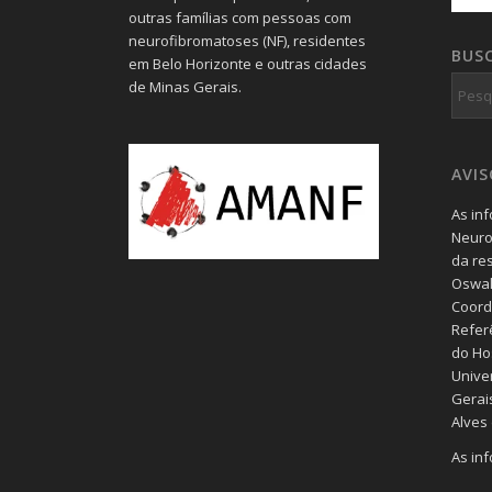
outras famílias com pessoas com
neurofibromatoses (NF), residentes
BUS
em Belo Horizonte e outras cidades
de Minas Gerais.
AVI
As in
Neuro
da re
Oswal
Coord
Refer
do Hos
Unive
Gerais
Alves
As in
blog 