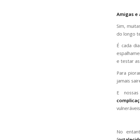
Amigas e
Sim, muita
do longo t
É cada dia
espalhamen
e testar a
Para piora
jamais sai
E nossas
complica
vulnerávei
No entant
f
ortalecid