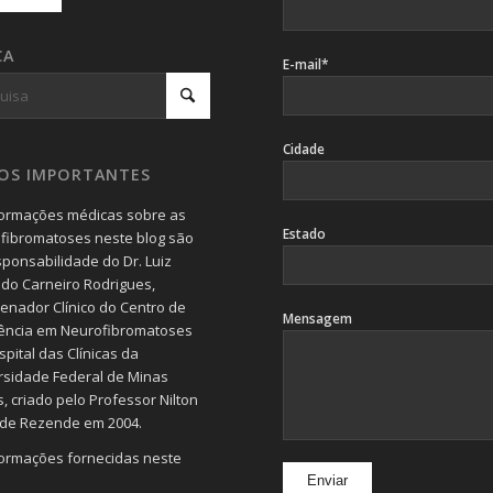
CA
E-mail*
Cidade
SOS IMPORTANTES
formações médicas sobre as
Estado
fibromatoses neste blog são
sponsabilidade do Dr. Luiz
do Carneiro Rodrigues,
enador Clínico do Centro de
Mensagem
ência em Neurofibromatoses
pital das Clínicas da
rsidade Federal de Minas
, criado pelo Professor Nilton
 de Rezende em 2004.
formações fornecidas neste
devem servir de orientação