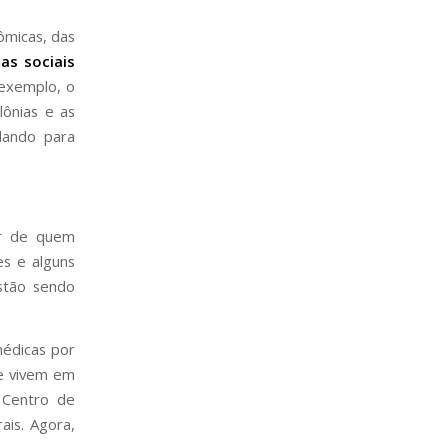
ômicas, das
s sociais
 exemplo, o
lônias e as
dando para
or de quem
s e alguns
estão sendo
médicas por
ue vivem em
 Centro de
ais. Agora,