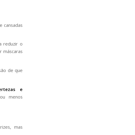
e cansadas
 reduzir o
ar máscaras
são de que
ertezas e
ou menos
rizes, mas