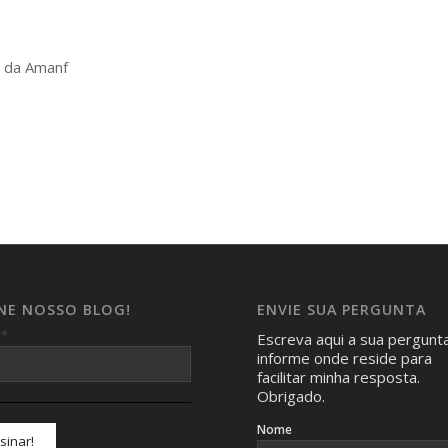
e da Amanf
INE NOSSO BLOG!
ENVIE SUA PERGUNTA
*
l
Escreva aqui a sua pergunt
informe onde reside para
facilitar minha resposta.
Obrigado.
Nome