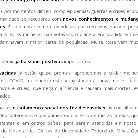
s por momentos difíceis, como epidemias, guerras e crises econ
umanidade se recuperou com
novos conhecimentos e mudança
es.
É só lembrar como o mundo vivia há cem anos, quando, por
a a lei, as mulheres não votavam, o planeta era dividido em co
 dominavam a maior parte da população. Muita coisa vem mu
andemia
já há sinais positivos
importantes.
vacinas
já estão quase prontas, aprendemos a cuidar melh
m a COVID, a economia está se ajustando às novas necessidade
cínicos e cruéis, que negam a ciência e causam mais mortes, 
ados.
parte,
o isolamento social nos fez desenvolver
as consultas 
deoconferência, o que aumentou o acesso de muitas famílias, q
istantes e em outros países, para serem atendidas em nosso
 do Hospital das Clínicas da Universidade Federal de Minas Ger