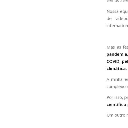
temos aten
Nossa equi
de videoc
internacio
Mas as fe
pandemia,
COVID, pe
climática.
A minha e
complexo
Por isso, 
científico
Um outro m