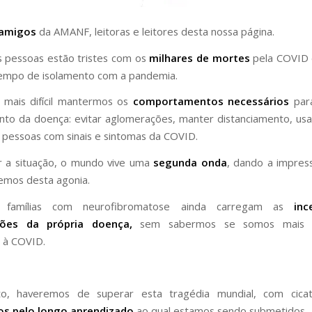
 amigos
da AMANF, leitoras e leitores desta nossa página.
s pessoas estão tristes com os
milhares de mortes
pela COVID 
empo de isolamento com a pandemia.
 mais difícil mantermos os
comportamentos necessários
para
to da doença: evitar aglomerações, manter distanciamento, us
s pessoas com sinais e sintomas da COVID.
r a situação, o mundo vive uma
segunda onda
, dando a impres
remos desta agonia.
 famílias com neurofibromatose ainda carregam as
inc
ções da própria doença,
sem sabermos se somos mais 
s à COVID.
o, haveremos de superar esta tragédia mundial, com cicat
os pelo longo aprendizado
ao qual estamos sendo submetidos.