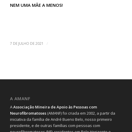
NEM UMA MÃE A MENOS!
/
7 DE JULHO DE 2021
A AMANF
A
Associação Mineira de Apoio às Pessoas com
Neurofibromatoses
(AMANF) foi criada em 2002, a partir da
iniciativa da família de André Bueno Belo, nosso primeiro
presidente, e de outras famílias com pessoas com
neurofibromatoses (NF), residentes em Belo Horizonte e