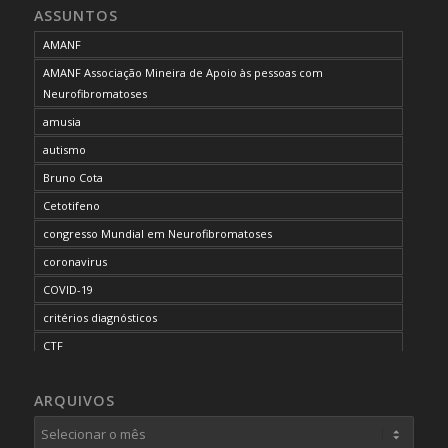
ASSUNTOS
AMANF
AMANF Associação Mineira de Apoio às pessoas com
Neurofibromatoses
amusia
autismo
Bruno Cota
Cetotifeno
congresso Mundial em Neurofibromatoses
coronavirus
COVID-19
critérios diagnósticos
CTF
curso de capacitação
ARQUIVOS
desordem do processamento auditivo
diagnóstico