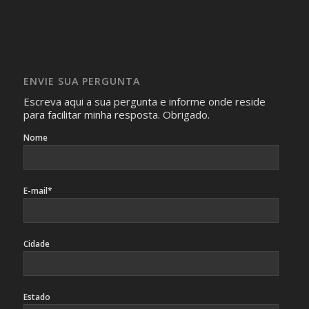
realizam as perguntas, mesmo que elas não se importem
com isso.
Imagens somente serão publicadas se forem
absolutamente necessárias para o interesse coletivo e,
caso sejam fotos de pessoas, não poderão permitir a
ENVIE SUA PERGUNTA
identificação da pessoa fotografada.
Escreva aqui a sua pergunta e informe onde reside
para facilitar minha resposta. Obrigado.
Nome
E-mail*
Cidade
Estado