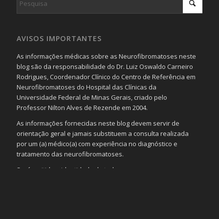
AVISOS IMPORTANTES
As informações médicas sobre as Neurofibromatoses neste
blog são da responsabilidade do Dr. Luiz Oswaldo Carneiro
Rodrigues, Coordenador Clínico do Centro de Referência em
Neurofibromatoses do Hospital das Clínicas da
Universidade Federal de Minas Gerais, criado pelo
Professor Nilton Alves de Rezende em 2004.
As informações fornecidas neste blog devem servir de
orientação geral e jamais substituem a consulta realizada
por um (a) médico(a) com experiência no diagnóstico e
tratamento das neurofibromatoses.
Será omitida a identidade de todas as pessoas que
realizam as perguntas, mesmo que elas não se importem
com isso.
Imagens somente serão publicadas se forem
absolutamente necessárias para o interesse coletivo e,