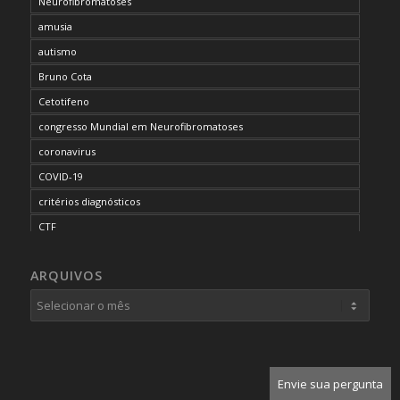
Neurofibromatoses
amusia
autismo
Bruno Cota
Cetotifeno
congresso Mundial em Neurofibromatoses
coronavirus
COVID-19
critérios diagnósticos
CTF
curso de capacitação
ARQUIVOS
desordem do processamento auditivo
diagnóstico
dificuldades cognitivas
dificuldades de aprendizado
doenças raras
Envie sua pergunta