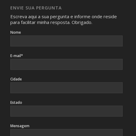
caso sejam fotos de pessoas, não poderão permitir a
ENVIE SUA PERGUNTA
identificação da pessoa fotografada.
Escreva aqui a sua pergunta e informe onde reside
para facilitar minha resposta. Obrigado.
Nome
E-mail*
Cidade
Estado
Mensagem