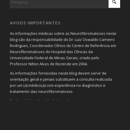
AVISOS IMPORTANTES
As informações médicas sobre as Neurofibromatoses neste
blog são da responsabilidade do Dr. Luiz Oswaldo Carneiro
Rodrigues, Coordenador Clínico do Centro de Referência em
Neurofibromatoses do Hospital das Clínicas da
Universidade Federal de Minas Gerais, criado pelo
Professor Nilton Alves de Rezende em 2004.
As informações fornecidas neste blog devem servir de
orientação geral e jamais substituem a consulta realizada
por um (a) médico(a) com experiência no diagnóstico e
tratamento das neurofibromatoses.
Será omitida a identidade de todas as pessoas que
realizam as perguntas, mesmo que elas não se importem
com isso.
Imagens somente serão publicadas se forem
absolutamente necessárias para o interesse coletivo e,