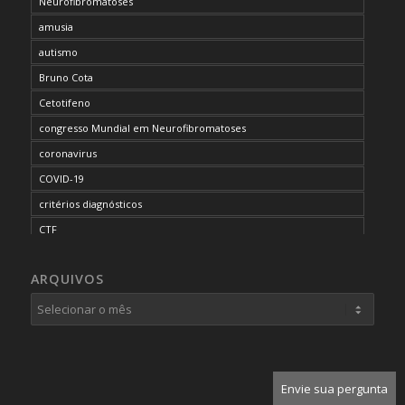
Neurofibromatoses
amusia
autismo
Bruno Cota
Cetotifeno
congresso Mundial em Neurofibromatoses
coronavirus
COVID-19
critérios diagnósticos
CTF
curso de capacitação
ARQUIVOS
desordem do processamento auditivo
diagnóstico
dificuldades cognitivas
dificuldades de aprendizado
doenças raras
Envie sua pergunta