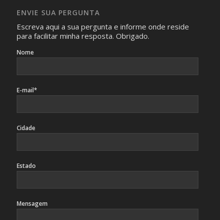
caso sejam fotos de pessoas, não poderão permitir a
ENVIE SUA PERGUNTA
identificação da pessoa fotografada.
Escreva aqui a sua pergunta e informe onde reside
para facilitar minha resposta. Obrigado.
Nome
E-mail*
Cidade
Estado
Mensagem