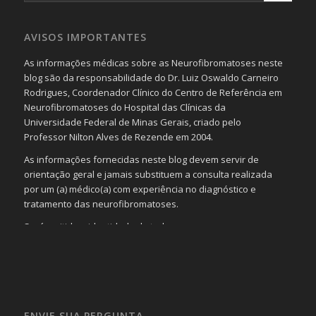
AVISOS IMPORTANTES
As informações médicas sobre as Neurofibromatoses neste
blog são da responsabilidade do Dr. Luiz Oswaldo Carneiro
Rodrigues, Coordenador Clínico do Centro de Referência em
Neurofibromatoses do Hospital das Clínicas da
Universidade Federal de Minas Gerais, criado pelo
Professor Nilton Alves de Rezende em 2004.
As informações fornecidas neste blog devem servir de
orientação geral e jamais substituem a consulta realizada
por um (a) médico(a) com experiência no diagnóstico e
tratamento das neurofibromatoses.
Será omitida a identidade de todas as pessoas que
realizam as perguntas, mesmo que elas não se importem
com isso.
Imagens somente serão publicadas se forem
absolutamente necessárias para o interesse coletivo e,
caso sejam fotos de pessoas, não poderão permitir a
ENVIE SUA PERGUNTA