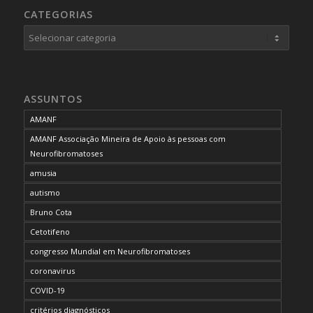
CATEGORIAS
Categorias
ASSUNTOS
AMANF
AMANF Associação Mineira de Apoio às pessoas com
Neurofibromatoses
amusia
autismo
Bruno Cota
Cetotifeno
congresso Mundial em Neurofibromatoses
coronavirus
COVID-19
critérios diagnósticos