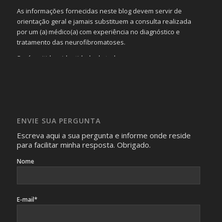
As informações fornecidas neste blog devem servir de
orientação geral e jamais substituem a consulta realizada
por um (a) médico(a) com experiência no diagnóstico e
tratamento das neurofibromatoses.
Será omitida a identidade de todas as pessoas que
realizam as perguntas, mesmo que elas não se importem
com isso.
Imagens somente serão publicadas se forem
absolutamente necessárias para o interesse coletivo e,
caso sejam fotos de pessoas, não poderão permitir a
ENVIE SUA PERGUNTA
identificação da pessoa fotografada.
Escreva aqui a sua pergunta e informe onde reside
para facilitar minha resposta. Obrigado.
Nome
E-mail*