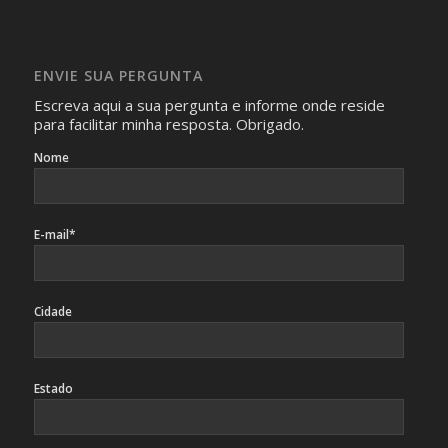
Imagens somente serão publicadas se forem
absolutamente necessárias para o interesse coletivo e,
caso sejam fotos de pessoas, não poderão permitir a
ENVIE SUA PERGUNTA
identificação da pessoa fotografada.
Escreva aqui a sua pergunta e informe onde reside
para facilitar minha resposta. Obrigado.
Nome
E-mail*
Cidade
Estado