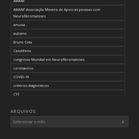
AMANF
AMANF Associação Mineira de Apoio às pessoas com
Neurofibromatoses
amusia
autismo
Bruno Cota
Cetotifeno
congresso Mundial em Neurofibromatoses
coronavirus
COVID-19
critérios diagnósticos
CTF
curso de capacitação
ARQUIVOS
desordem do processamento auditivo
diagnóstico
dificuldades cognitivas
dificuldades de aprendizado