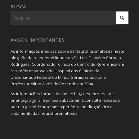
BUSCA
AVISOS IMPORTANTES
As informações médicas sobre as Neurofibromatoses neste
blog são da responsabilidade do Dr. Luiz Oswaldo Carneiro
Rodrigues, Coordenador Clínico do Centro de Referência em
Neurofibromatoses do Hospital das Clínicas da
Universidade Federal de Minas Gerais, criado pelo
Professor Nilton Alves de Rezende em 2004.
As informações fornecidas neste blog devem servir de
orientação geral e jamais substituem a consulta realizada
por um (a) médico(a) com experiência no diagnóstico e
tratamento das neurofibromatoses.
Será omitida a identidade de todas as pessoas que
realizam as perguntas, mesmo que elas não se importem
com isso.