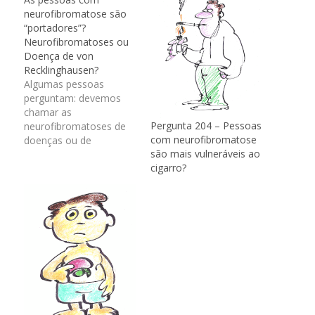
neurofibromatose são
“portadores”?
Neurofibromatoses ou
Doença de von
Recklinghausen?
Algumas pessoas
perguntam: devemos
chamar as
Pergunta 204 – Pessoas
neurofibromatoses de
com neurofibromatose
doenças ou de
são mais vulneráveis ao
síndromes?Doença é a
cigarro?
denominação para um
conjunto de sinais e
sintomas que têm uma
única causa. Por outro
lado, Síndrome é uma
denominação para um
estado mórbido, ou
seja, um conjunto de
sinais e sintomas, que
pode ocorrer por…