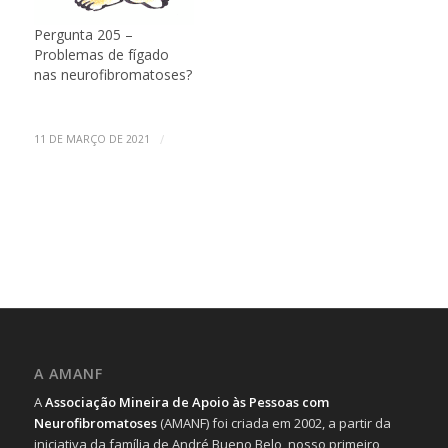
Pergunta 205 –
Problemas de fígado
nas neurofibromatoses?
/
11 DE MARÇO DE 2021
A AMANF
A
Associação Mineira de Apoio às Pessoas com
Neurofibromatoses
(AMANF) foi criada em 2002, a partir da
iniciativa da família de André Bueno Belo, nosso primeiro