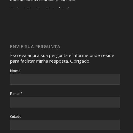
Será omitida a identidade de todas as pessoas que
realizam as perguntas, mesmo que elas não se importem
com isso.
Imagens somente serão publicadas se forem
absolutamente necessárias para o interesse coletivo e,
caso sejam fotos de pessoas, não poderão permitir a
ENVIE SUA PERGUNTA
identificação da pessoa fotografada.
Escreva aqui a sua pergunta e informe onde reside
para facilitar minha resposta. Obrigado.
Nome
E-mail*
Cidade