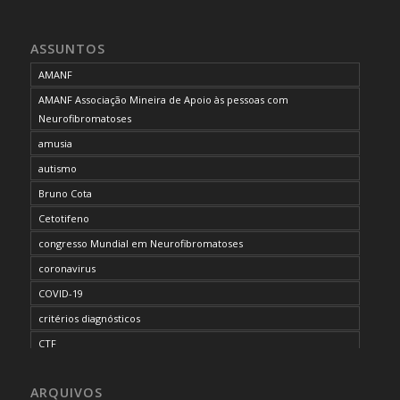
ASSUNTOS
AMANF
AMANF Associação Mineira de Apoio às pessoas com
Neurofibromatoses
amusia
autismo
Bruno Cota
Cetotifeno
congresso Mundial em Neurofibromatoses
coronavirus
COVID-19
critérios diagnósticos
CTF
curso de capacitação
ARQUIVOS
desordem do processamento auditivo