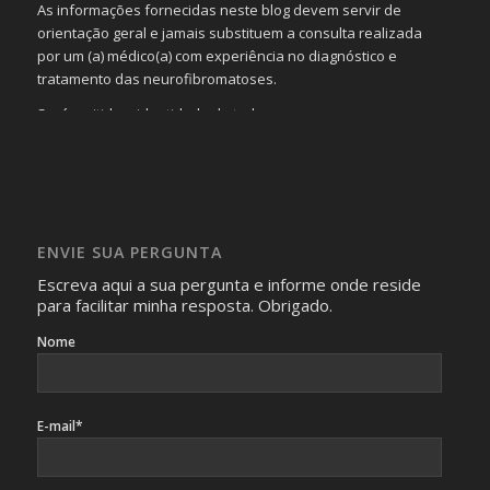
As informações fornecidas neste blog devem servir de
orientação geral e jamais substituem a consulta realizada
por um (a) médico(a) com experiência no diagnóstico e
tratamento das neurofibromatoses.
Será omitida a identidade de todas as pessoas que
realizam as perguntas, mesmo que elas não se importem
com isso.
Imagens somente serão publicadas se forem
absolutamente necessárias para o interesse coletivo e,
caso sejam fotos de pessoas, não poderão permitir a
ENVIE SUA PERGUNTA
identificação da pessoa fotografada.
Escreva aqui a sua pergunta e informe onde reside
para facilitar minha resposta. Obrigado.
Nome
E-mail*