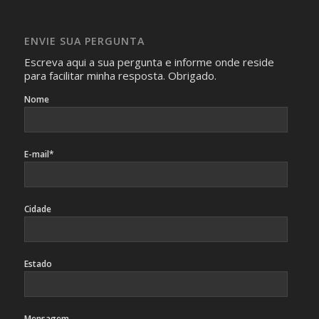
Imagens somente serão publicadas se forem
absolutamente necessárias para o interesse coletivo e,
caso sejam fotos de pessoas, não poderão permitir a
ENVIE SUA PERGUNTA
identificação da pessoa fotografada.
Escreva aqui a sua pergunta e informe onde reside
para facilitar minha resposta. Obrigado.
Nome
E-mail*
Cidade
Estado
Mensagem