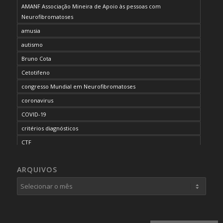
AMANF Associação Mineira de Apoio às pessoas com
Neurofibromatoses
amusia
autismo
Bruno Cota
Cetotifeno
congresso Mundial em Neurofibromatoses
coronavirus
COVID-19
critérios diagnósticos
CTF
curso de capacitação
ARQUIVOS
desordem do processamento auditivo
diagnóstico
dificuldades cognitivas
dificuldades de aprendizado