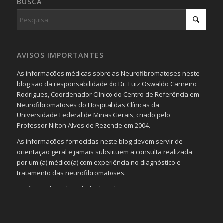
BUSCA
AVISOS IMPORTANTES
As informações médicas sobre as Neurofibromatoses neste
blog são da responsabilidade do Dr. Luiz Oswaldo Carneiro
Rodrigues, Coordenador Clínico do Centro de Referência em
Neurofibromatoses do Hospital das Clínicas da
Universidade Federal de Minas Gerais, criado pelo
Professor Nilton Alves de Rezende em 2004.
As informações fornecidas neste blog devem servir de
orientação geral e jamais substituem a consulta realizada
por um (a) médico(a) com experiência no diagnóstico e
tratamento das neurofibromatoses.
Será omitida a identidade de todas as pessoas que
realizam as perguntas, mesmo que elas não se importem
com isso.