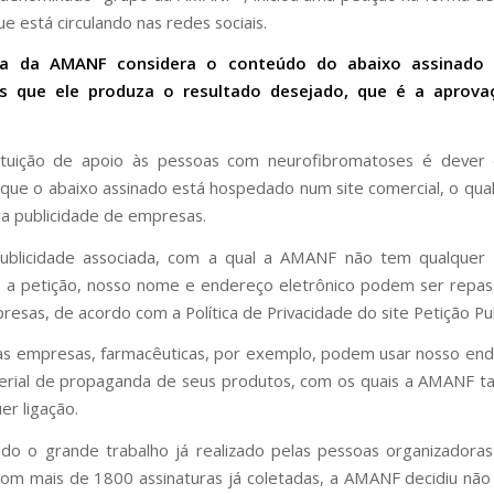
e está circulando nas redes sociais.
ria da AMANF considera o conteúdo do abaixo assinado 
s que ele produza o resultado desejado, que é a aprova
ituição de apoio às pessoas com neurofibromatoses é deve
 que o abaixo assinado está hospedado num site comercial, o qua
a publicidade de empresas.
ublicidade associada, com a qual a AMANF não tem qualquer l
 a petição, nosso nome e endereço eletrônico podem ser repa
esas, de acordo com a Política de Privacidade do site Petição Publ
as empresas, farmacêuticas, por exemplo, podem usar nosso en
terial de propaganda de seus produtos, com os quais a AMANF 
er ligação.
do o grande trabalho já realizado pelas pessoas organizadora
com mais de 1800 assinaturas já coletadas, a AMANF decidiu não 