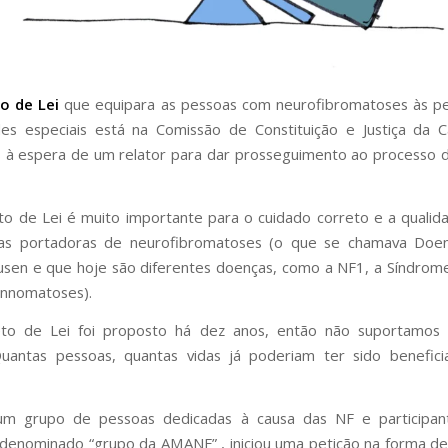
o de Lei
que equipara as pessoas com neurofibromatoses às p
des especiais está na Comissão de Constituição e Justiça da 
à espera de um relator para dar prosseguimento ao processo d
to de Lei é muito importante para o cuidado correto e a qualid
as portadoras de neurofibromatoses (o que se chamava Doe
usen e que hoje são diferentes doenças, como a NF1, a Síndrom
annomatoses).
eto de Lei foi proposto há dez anos, então não suportamos 
uantas pessoas, quantas vidas já poderiam ter sido benefici
 um grupo de pessoas dedicadas à causa das NF e participa
enominado “grupo da AMANF” , iniciou uma petição na forma d