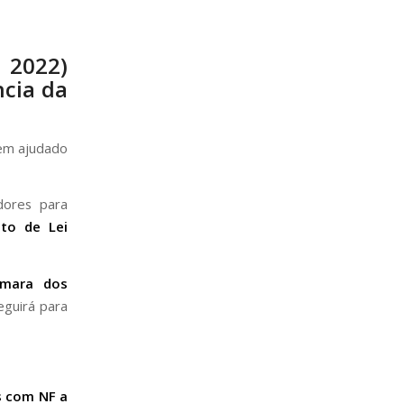
 2022)
ncia da
em ajudado
dores para
eto de Lei
âmara dos
eguirá para
s com NF a