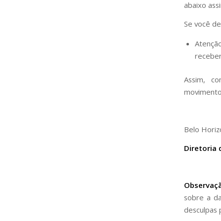
abaixo ass
Se você de
Atençã
recebe
Assim, c
movimento 
Belo Horiz
Diretoria
Observaç
sobre a da
desculpas 