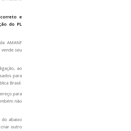
correto e
ção do PL
r da AMANF
l vende seu
igação, ao
ssados para
ica Brasil.
dereço para
também não
s do abaixo
criar outro