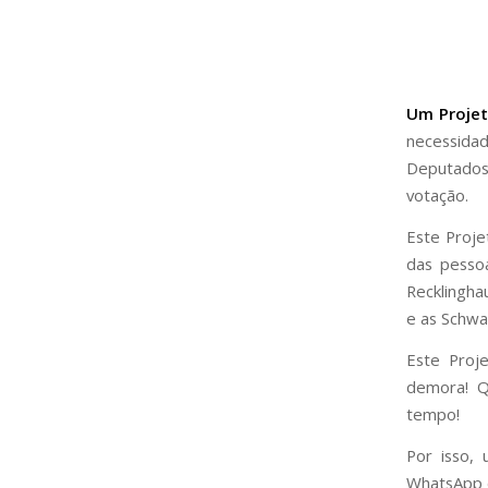
Um Projet
necessida
Deputados 
votação.
Este Proje
das pesso
Recklingha
e as Schw
Este Proj
demora! Q
tempo!
Por isso,
WhatsApp d