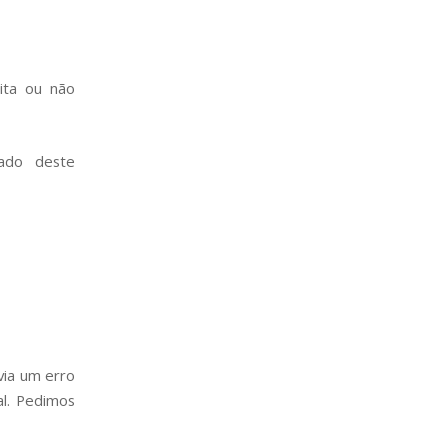
ita ou não
ado deste
avia um erro
al. Pedimos