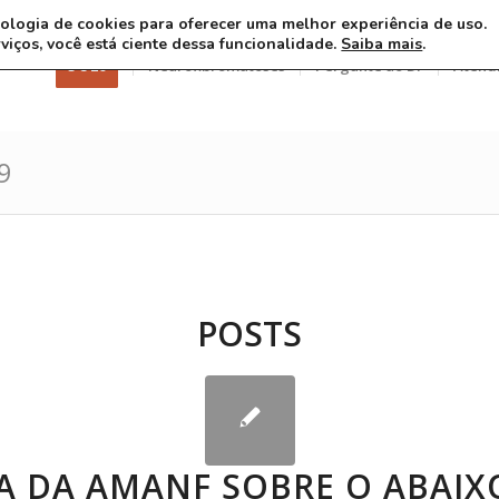
ecnologia de cookies para oferecer uma melhor experiência de uso.
rviços, você está ciente dessa funcionalidade.
Saiba mais
.
3 8 26
Neurofibromatoses
Pergunte ao Dr
Atend
9
POSTS
A DA AMANF SOBRE O ABAIX