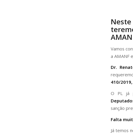
Neste
teremo
AMANF,
Vamos con
a AMANF em
Dr. Renat
requerem
410/2019,
O PL já 
Deputado
sanção pres
Falta mui
Já temos n