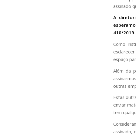
assinado qu
A direto
esperamo
410/2019.
Como inst
esclarecer
espaço par
Além da p
assinarmos
outras empr
Estas outr
enviar ma
tem qualqu
Consideran
assinado, 