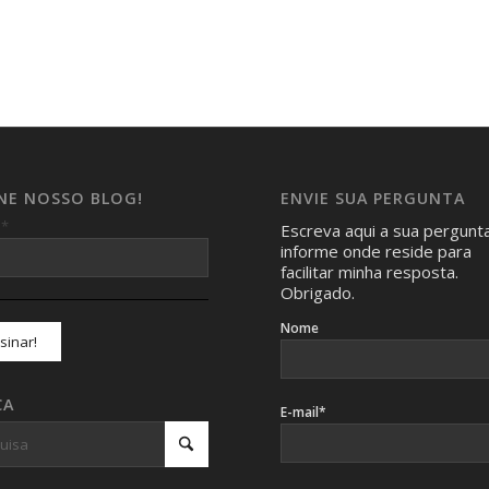
INE NOSSO BLOG!
ENVIE SUA PERGUNTA
*
l
Escreva aqui a sua pergunt
informe onde reside para
facilitar minha resposta.
Obrigado.
Nome
CA
E-mail*