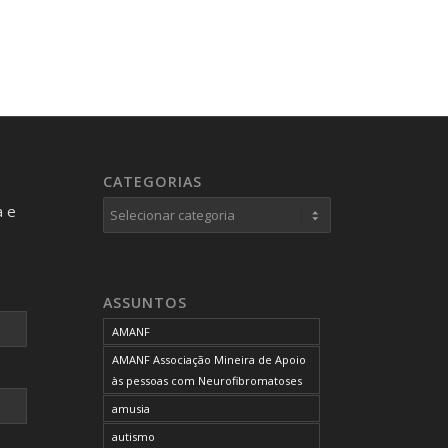
CATEGORIAS
Categorias
a e
ASSUNTOS
AMANF
AMANF Associação Mineira de Apoio
às pessoas com Neurofibromatoses
amusia
autismo