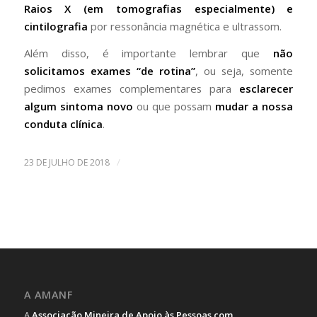
Raios X (em tomografias especialmente) e
cintilografia
por ressonância magnética e ultrassom.
Além disso, é importante lembrar que
não
solicitamos exames “de rotina”
, ou seja, somente
pedimos exames complementares para
esclarecer
algum sintoma novo
ou que possam
mudar a nossa
conduta clínica
.
/
23 DE JULHO DE 2018
A AMANF
A
Associação Mineira de Apoio às Pessoas com