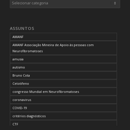
Categorias
ASSUNTOS
AMANF
AMANF Associação Mineira de Apoio às pessoas com
Neurofibromatoses
amusia
autismo
Bruno Cota
Cetotifeno
congresso Mundial em Neurofibromatoses
coronavirus
COVID-19
critérios diagnósticos
CTF