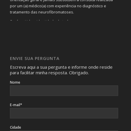
por um (a) médico(a) com experiência no diagnóstico e
tratamento das neurofibromatoses.
Será omitida a identidade de todas as pessoas que
realizam as perguntas, mesmo que elas não se importem
com isso.
Imagens somente serão publicadas se forem
absolutamente necessárias para o interesse coletivo e,
caso sejam fotos de pessoas, não poderão permitir a
ENVIE SUA PERGUNTA
identificação da pessoa fotografada.
Escreva aqui a sua pergunta e informe onde reside
para facilitar minha resposta. Obrigado.
Nome
E-mail*
Cidade