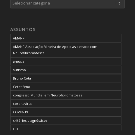
Categorias
ASSUNTOS
AMANF
AMANF Associação Mineira de Apoio às pessoas com
Neurofibromatoses
amusia
autismo
Bruno Cota
Cetotifeno
congresso Mundial em Neurofibromatoses
coronavirus
COVID-19
critérios diagnósticos
CTF