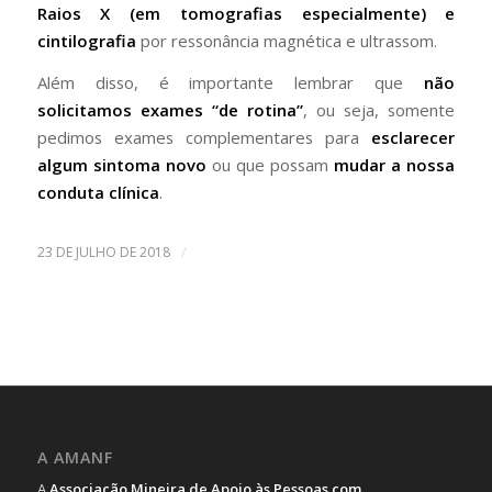
Raios X (em tomografias especialmente) e
cintilografia
por ressonância magnética e ultrassom.
Além disso, é importante lembrar que
não
solicitamos exames “de rotina”
, ou seja, somente
pedimos exames complementares para
esclarecer
algum sintoma novo
ou que possam
mudar a nossa
conduta clínica
.
/
23 DE JULHO DE 2018
A AMANF
A
Associação Mineira de Apoio às Pessoas com