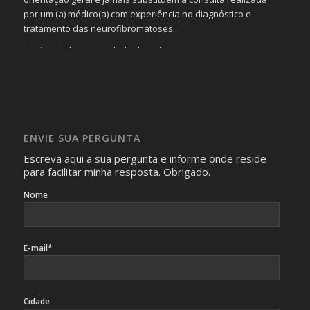
por um (a) médico(a) com experiência no diagnóstico e
tratamento das neurofibromatoses.
Será omitida a identidade de todas as pessoas que
realizam as perguntas, mesmo que elas não se importem
com isso.
Imagens somente serão publicadas se forem
absolutamente necessárias para o interesse coletivo e,
caso sejam fotos de pessoas, não poderão permitir a
ENVIE SUA PERGUNTA
identificação da pessoa fotografada.
Escreva aqui a sua pergunta e informe onde reside
para facilitar minha resposta. Obrigado.
Nome
E-mail*
Cidade