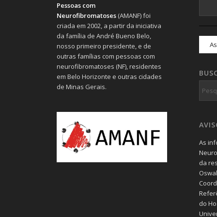
Pessoas com
Neurofibromatoses
(AMANF) foi
criada em 2002, a partir da iniciativa
da família de André Bueno Belo,
nosso primeiro presidente, e de
outras famílias com pessoas com
neurofibromatoses (NF), residentes
BUS
em Belo Horizonte e outras cidades
de Minas Gerais.
AVI
As in
Neuro
da re
Oswal
Coord
Refer
do Hos
Unive