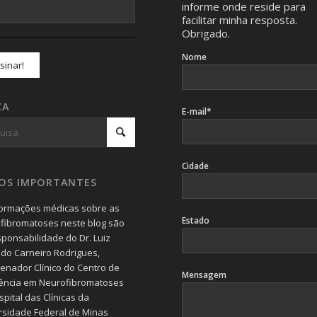
informe onde reside para
facilitar minha resposta.
Obrigado.
Nome
CA
E-mail*
Cidade
SOS IMPORTANTES
formações médicas sobre as
Estado
fibromatoses neste blog são
sponsabilidade do Dr. Luiz
do Carneiro Rodrigues,
enador Clínico do Centro de
Mensagem
ência em Neurofibromatoses
pital das Clínicas da
rsidade Federal de Minas