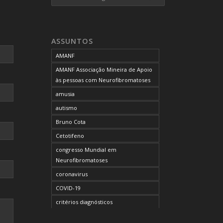
ASSUNTOS
AMANF
AMANF Associação Mineira de Apoio
às pessoas com Neurofibromatoses
amusia
autismo
Bruno Cota
Cetotifeno
congresso Mundial em
Neurofibromatoses
coronavirus
COVID-19
critérios diagnósticos
CTF