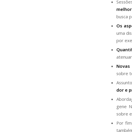
Sessõe
melhor
busca p
Os asp
uma dis
por exe
Quanti
atenuar
Novas 
sobre t
Assunto
dor e p
Abord
gene N
sobre 
Por fi
também 