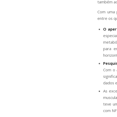
também aco
Com uma p
entre os q
O aper
especi
metabó
para e
horizon
Pesqui
Com o 
signifi
dados e
As exce
muscul
teve um
com NF