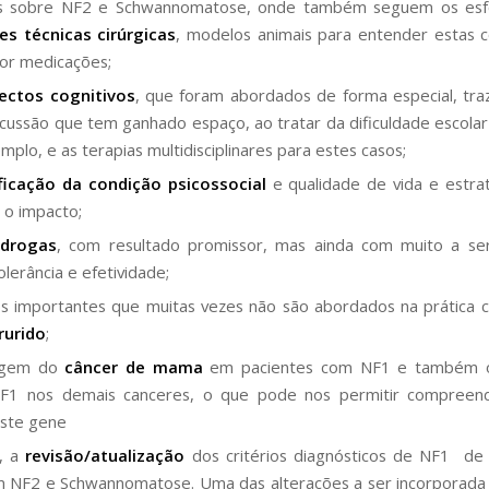
s sobre NF2 e Schwannomatose, onde também seguem os esf
es técnicas cirúrgicas
, modelos animais para entender estas 
or medicações;
ectos cognitivos
, que foram abordados de forma especial, tra
cussão que tem ganhado espaço, ao tratar da dificuldade escolar
mplo, e as terapias multidisciplinares para estes casos;
ficação da condição psicossocial
e qualidade de vida e estra
 o impacto;
drogas
, com resultado promissor, mas ainda com muito a se
olerância e efetividade;
s importantes que muitas vezes não são abordados na prática c
rurido
;
agem do
câncer de mama
em pacientes com NF1 e também o
F1 nos demais canceres, o que pode nos permitir compreen
este gene
m, a
revisão/atualização
dos critérios diagnósticos de NF1 de
NF2 e Schwannomatose. Uma das alterações a ser incorporada 