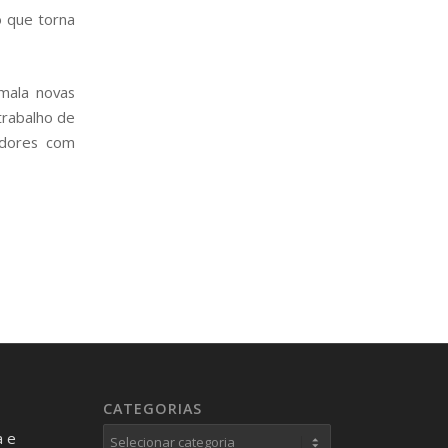
o que torna
mala novas
trabalho de
adores com
CATEGORIAS
Categorias
a e