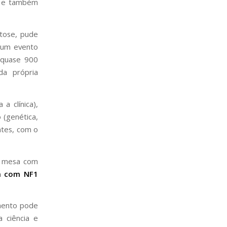
o e também
tose, pude
 um evento
 quase 900
da própria
a clínica),
 (genética,
entes, com o
ma mesa com
a com NF1
mento pode
 ciência e