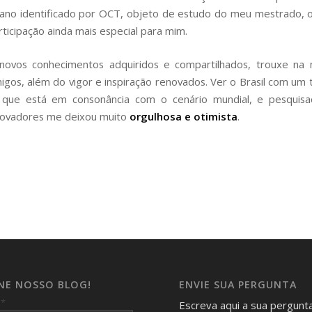
ano identificado por OCT, objeto de estudo do meu mestrado, 
rticipação ainda mais especial para mim.
novos conhecimentos adquiridos e compartilhados, trouxe na 
migos, além do vigor e inspiração renovados. Ver o Brasil com um 
, que está em consonância com o cenário mundial, e pesquis
novadores me deixou muito
orgulhosa e otimista
.
INE NOSSO BLOG!
ENVIE SUA PERGUNTA
*
l
Escreva aqui a sua pergunt