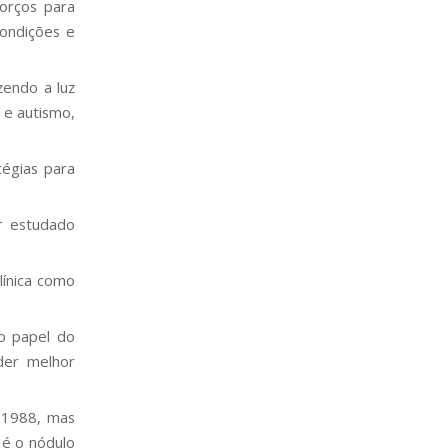
orços para
condições e
zendo a luz
 e autismo,
tégias para
r estudado
línica como
 papel do
der melhor
 1988, mas
é o nódulo