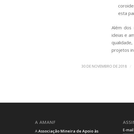
coroide
esta pa
Além dos 
ideias e a
qualidade
projetos i
/
30 DE NOVEMBRO DE 2018
A AMANF
ASS
E-mai
A
Associação Mineira de Apoio às