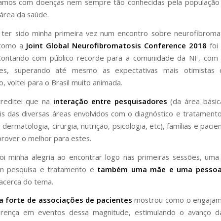
damos com doenças nem sempre tão conhecidas pela populaçã
 área da saúde.
 ter sido minha primeira vez num encontro sobre neurofibroma
 como a
Joint Global Neurofibromatosis Conference 2018
foi
. Contando com público recorde para a comunidade da NF, com
ntes, superando até mesmo as expectativas mais otimistas 
, voltei para o Brasil muito animada.
reditei que na
interação entre pesquisadores
(da área básica 
ais das diversas áreas envolvidos com o diagnóstico e tratamento
 dermatologia, cirurgia, nutrição, psicologia, etc), famílias e paci
 prover o melhor para estes.
oi minha alegria ao encontrar logo nas primeiras sessões, u
m pesquisa e tratamento e
também uma mãe e uma pesso
 acerca do tema.
a forte de associações de pacientes
mostrou como o engaja
ferença em eventos dessa magnitude, estimulando o avanço da