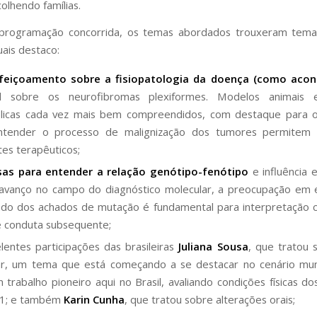
lhendo famílias.
rogramação concorrida, os temas abordados trouxeram temas
uais destaco:
feiçoamento sobre a fisiopatologia da doença
(como acon
al sobre os neurofibromas plexiformes. Modelos animais 
licas cada vez mais bem compreendidos, com destaque para o
ntender o processo de malignização dos tumores permitem 
tes terapêuticos;
sas para entender a relação genótipo-fenótipo
e influência e
avanço no campo do diagnóstico molecular, a preocupação em 
cado dos achados de mutação é fundamental para interpretação 
 conduta subsequente;
lentes participações das brasileiras
Juliana Sousa
, que tratou 
ar, um tema que está começando a se destacar no cenário mun
 trabalho pioneiro aqui no Brasil, avaliando condições físicas do
1; e também
Karin Cunha
, que tratou sobre alterações orais;