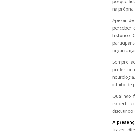
porque li
na própria
Apesar de
perceber
histórico
participa
organização
Sempre ac
profission
neurologia,
intuito de
Qual não f
experts e
discutindo
A presenç
trazer di