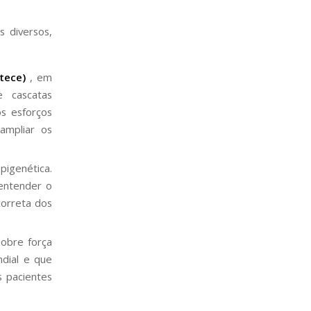
 diversos,
tece)
, em
e cascatas
s esforços
ampliar os
pigenética.
entender o
correta dos
sobre força
dial e que
s pacientes