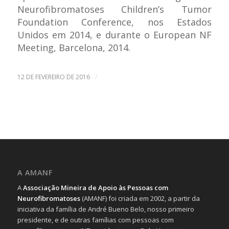
Neurofibromatoses Children’s Tumor
Foundation Conference, nos Estados
Unidos em 2014, e durante o European NF
Meeting, Barcelona, 2014.
/
12 DE FEVEREIRO DE 2016
A AMANF
A
Associação Mineira de Apoio às Pessoas com
Neurofibromatoses
(AMANF) foi criada em 2002, a partir da
iniciativa da família de André Bueno Belo, nosso primeiro
presidente, e de outras famílias com pessoas com