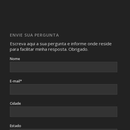
realizam as perguntas, mesmo que elas não se importem
com isso.
Imagens somente serão publicadas se forem
absolutamente necessárias para o interesse coletivo e,
caso sejam fotos de pessoas, não poderão permitir a
ENVIE SUA PERGUNTA
identificação da pessoa fotografada.
Escreva aqui a sua pergunta e informe onde reside
para facilitar minha resposta. Obrigado.
Nome
E-mail*
Cidade
Estado