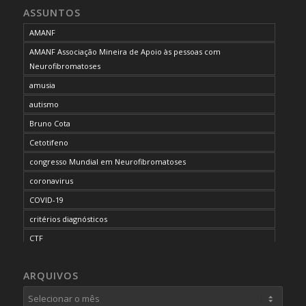
ASSUNTOS
AMANF
AMANF Associação Mineira de Apoio às pessoas com
Neurofibromatoses
amusia
autismo
Bruno Cota
Cetotifeno
congresso Mundial em Neurofibromatoses
coronavirus
COVID-19
critérios diagnósticos
CTF
curso de capacitação
ARQUIVOS
desordem do processamento auditivo
diagnóstico