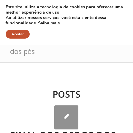
Este site utiliza a tecnologia de cookies para oferecer uma
melhor experiência de uso.
Ao utilizar nossos serviços, você está ciente dessa
funcionalidade.
Saiba mais
.
Arquivo para Tag: sinal dos dedos
Aceitar
dos pés
POSTS