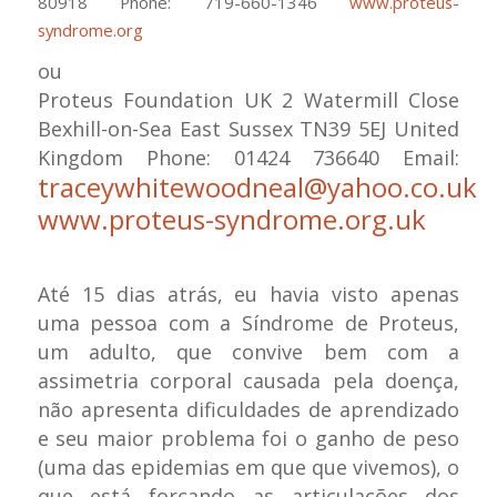
80918 Phone: 719-660-1346
www.proteus-
syndrome.org
ou
Proteus Foundation UK 2 Watermill Close
Bexhill-on-Sea East Sussex TN39 5EJ United
Kingdom Phone: 01424 736640 Email:
traceywhitewoodneal@yahoo.co.uk
www.proteus-syndrome.org.uk
Até 15 dias atrás, eu havia visto apenas
uma pessoa com a Síndrome de Proteus,
um adulto, que convive bem com a
assimetria corporal causada pela doença,
não apresenta dificuldades de aprendizado
e seu maior problema foi o ganho de peso
(uma das epidemias em que que vivemos), o
que está forçando as articulações dos