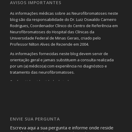
AVISOS IMPORTANTES
As informações médicas sobre as Neurofibromatoses neste
blog são da responsabilidade do Dr. Luiz Oswaldo Carneiro
Rodrigues, Coordenador Clínico do Centro de Referência em
Neurofibromatoses do Hospital das Clínicas da
Universidade Federal de Minas Gerais, criado pelo
Professor Nilton Alves de Rezende em 2004.
As informações fornecidas neste blog devem servir de
orientação geral e jamais substituem a consulta realizada
por um (a) médico(a) com experiência no diagnóstico e
tratamento das neurofibromatoses.
Será omitida a identidade de todas as pessoas que
realizam as perguntas, mesmo que elas não se importem
com isso.
Imagens somente serão publicadas se forem
absolutamente necessárias para o interesse coletivo e,
caso sejam fotos de pessoas, não poderão permitir a
ENVIE SUA PERGUNTA
identificação da pessoa fotografada.
Escreva aqui a sua pergunta e informe onde reside