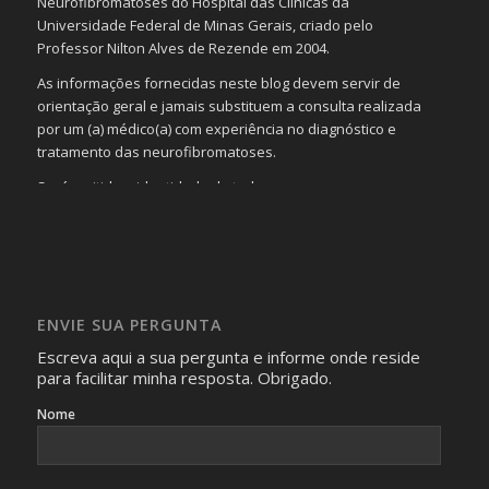
Neurofibromatoses do Hospital das Clínicas da
Universidade Federal de Minas Gerais, criado pelo
Professor Nilton Alves de Rezende em 2004.
As informações fornecidas neste blog devem servir de
orientação geral e jamais substituem a consulta realizada
por um (a) médico(a) com experiência no diagnóstico e
tratamento das neurofibromatoses.
Será omitida a identidade de todas as pessoas que
realizam as perguntas, mesmo que elas não se importem
com isso.
Imagens somente serão publicadas se forem
absolutamente necessárias para o interesse coletivo e,
caso sejam fotos de pessoas, não poderão permitir a
ENVIE SUA PERGUNTA
identificação da pessoa fotografada.
Escreva aqui a sua pergunta e informe onde reside
para facilitar minha resposta. Obrigado.
Nome