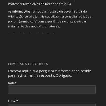
Professor Nilton Alves de Rezende em 2004.
As informações fornecidas neste blog devem servir de
orientação geral e jamais substituem a consulta realizada
por um (a) médico(a) com experiência no diagnóstico e
tratamento das neurofibromatoses.
Será omitida a identidade de todas as pessoas que
realizam as perguntas, mesmo que elas não se importem
com isso.
Imagens somente serão publicadas se forem
absolutamente necessárias para o interesse coletivo e,
caso sejam fotos de pessoas, não poderão permitir a
ENVIE SUA PERGUNTA
identificação da pessoa fotografada.
Escreva aqui a sua pergunta e informe onde reside
para facilitar minha resposta. Obrigado.
Nome
E-mail*