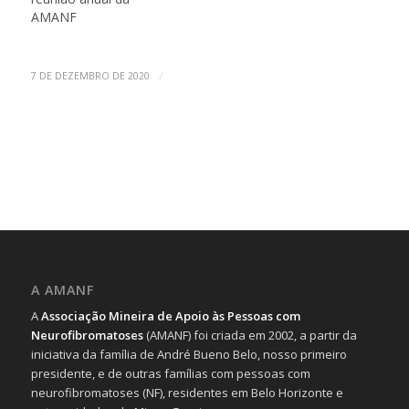
AMANF
/
7 DE DEZEMBRO DE 2020
A AMANF
A
Associação Mineira de Apoio às Pessoas com
Neurofibromatoses
(AMANF) foi criada em 2002, a partir da
iniciativa da família de André Bueno Belo, nosso primeiro
presidente, e de outras famílias com pessoas com
neurofibromatoses (NF), residentes em Belo Horizonte e