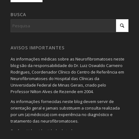
BUSCA
AVISOS IMPORTANTES
As informações médicas sobre as Neurofibromatoses neste
blog são da responsabilidade do Dr. Luiz Oswaldo Carneiro
Rodrigues, Coordenador Clínico do Centro de Referência em
Neurofibromatoses do Hospital das Clínicas da
Universidade Federal de Minas Gerais, criado pelo
Professor Nilton Alves de Rezende em 2004.
As informações fornecidas neste blog devem servir de
orientação geral e jamais substituem a consulta realizada
por um (a) médico(a) com experiência no diagnóstico e
tratamento das neurofibromatoses.
Será omitida a identidade de todas as pessoas que
realizam as perguntas, mesmo que elas não se importem