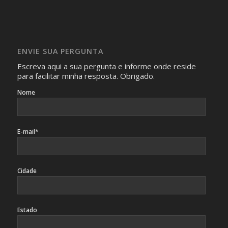
com isso.
Imagens somente serão publicadas se forem
absolutamente necessárias para o interesse coletivo e,
caso sejam fotos de pessoas, não poderão permitir a
ENVIE SUA PERGUNTA
identificação da pessoa fotografada.
Escreva aqui a sua pergunta e informe onde reside
para facilitar minha resposta. Obrigado.
Nome
E-mail*
Cidade
Estado