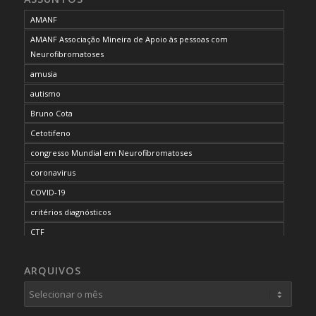
AMANF
AMANF Associação Mineira de Apoio às pessoas com
Neurofibromatoses
amusia
autismo
Bruno Cota
Cetotifeno
congresso Mundial em Neurofibromatoses
coronavirus
COVID-19
critérios diagnósticos
CTF
curso de capacitação
ARQUIVOS
desordem do processamento auditivo
diagnóstico
dificuldades cognitivas