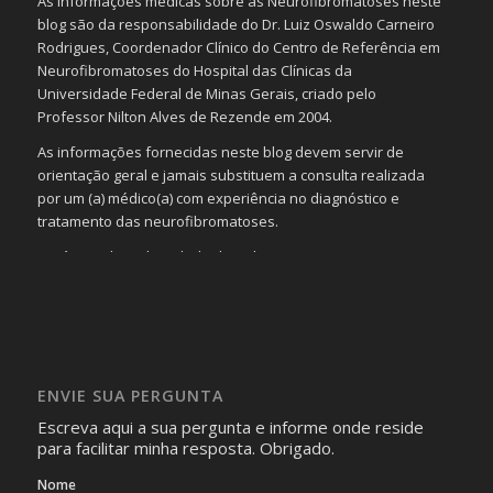
As informações médicas sobre as Neurofibromatoses neste
blog são da responsabilidade do Dr. Luiz Oswaldo Carneiro
Rodrigues, Coordenador Clínico do Centro de Referência em
Neurofibromatoses do Hospital das Clínicas da
Universidade Federal de Minas Gerais, criado pelo
Professor Nilton Alves de Rezende em 2004.
As informações fornecidas neste blog devem servir de
orientação geral e jamais substituem a consulta realizada
por um (a) médico(a) com experiência no diagnóstico e
tratamento das neurofibromatoses.
Será omitida a identidade de todas as pessoas que
realizam as perguntas, mesmo que elas não se importem
com isso.
Imagens somente serão publicadas se forem
absolutamente necessárias para o interesse coletivo e,
caso sejam fotos de pessoas, não poderão permitir a
ENVIE SUA PERGUNTA
identificação da pessoa fotografada.
Escreva aqui a sua pergunta e informe onde reside
para facilitar minha resposta. Obrigado.
Nome