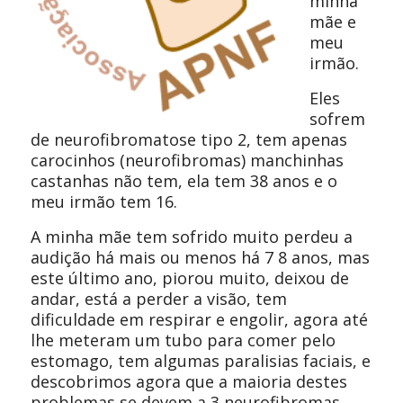
minha
mãe e
meu
irmão.
Eles
sofrem
de neurofibromatose tipo 2, tem apenas
carocinhos (neurofibromas) manchinhas
castanhas não tem, ela tem 38 anos e o
meu irmão tem 16.
A minha mãe tem sofrido muito perdeu a
audição há mais ou menos há 7 8 anos, mas
este último ano, piorou muito, deixou de
andar, está a perder a visão, tem
dificuldade em respirar e engolir, agora até
lhe meteram um tubo para comer pelo
estomago, tem algumas paralisias faciais, e
descobrimos agora que a maioria destes
problemas se devem a 3 neurofibromas