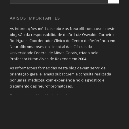
AVISOS IMPORTANTES
As informações médicas sobre as Neurofibromatoses neste
blog são da responsabilidade do Dr. Luiz Oswaldo Carneiro
Rodrigues, Coordenador Clínico do Centro de Referência em
Neurofibromatoses do Hospital das Clínicas da
Universidade Federal de Minas Gerais, criado pelo
Professor Nilton Alves de Rezende em 2004.
As informações fornecidas neste blog devem servir de
orientação geral e jamais substituem a consulta realizada
por um (a) médico(a) com experiência no diagnóstico e
tratamento das neurofibromatoses.
Será omitida a identidade de todas as pessoas que
realizam as perguntas, mesmo que elas não se importem
com isso.
Imagens somente serão publicadas se forem
absolutamente necessárias para o interesse coletivo e,
caso sejam fotos de pessoas, não poderão permitir a