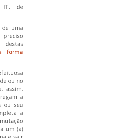
 IT, de
s de uma
 preciso
 destas
a forma
feituosa
ide ou no
, assim,
rregam a
s ou seu
mpleta a
 mutação
a um (a)
ma e sair