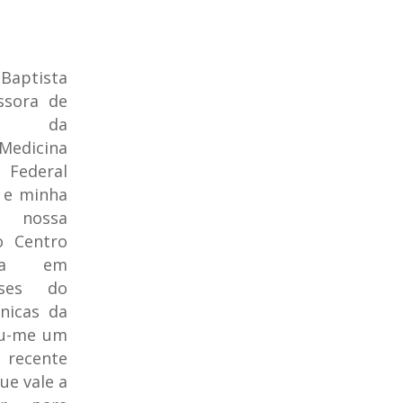
Baptista
ssora de
gia da
Medicina
 Federal
 e minha
nossa
o Centro
cia em
oses do
ínicas da
ou-me um
o recente
ue vale a