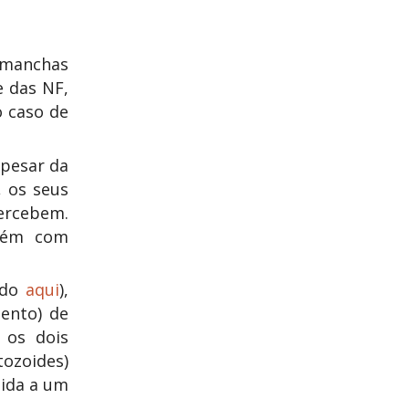
 manchas
 das NF,
o caso de
apesar da
, os seus
percebem.
guém com
ndo
aqui
),
ento) de
 os dois
tozoides)
tida a um