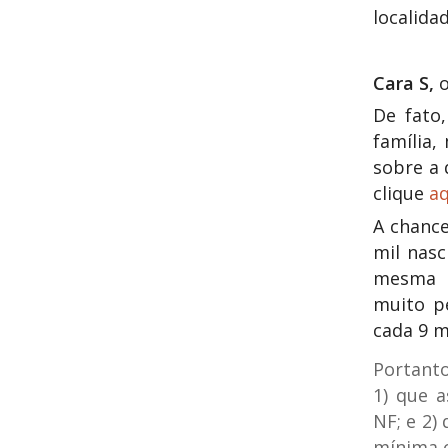
localida
Cara S,
o
De fato
família,
sobre a 
clique
aq
A chance
mil nas
mesma f
muito p
cada 9 m
Portanto
1) que a
NF; e 2)
mínima 