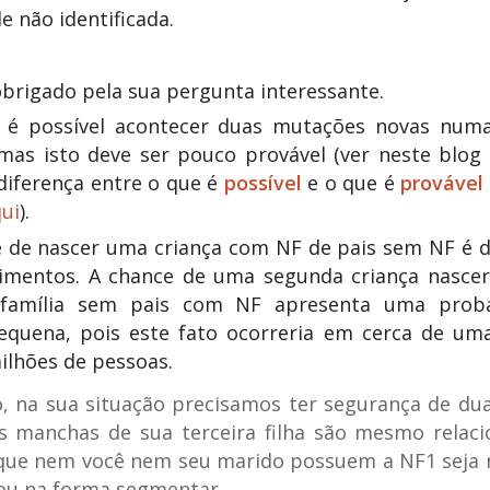
de não identificada.
brigado pela sua pergunta interessante.
, é possível acontecer duas mutações novas nu
 mas isto deve ser pouco provável (ver neste blo
diferença entre o que é
possível
e o que é
provável
ui
).
 de nascer uma criança com NF de pais sem NF é 
cimentos. A chance de uma segunda criança nascer
amília sem pais com NF apresenta uma proba
equena, pois este fato ocorreria em cerca de um
ilhões de pessoas.
, na sua situação precisamos ter segurança de dua
s manchas de sua terceira filha são mesmo relac
 que nem você nem seu marido possuem a NF1 seja
ou na forma segmentar.