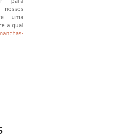
ar para
 nossos
bre uma
e a qual
-manchas-
S