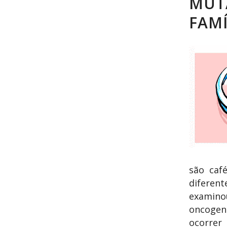
MUT
FAMÍ
são caf
diferent
examinou
oncogené
ocorrer