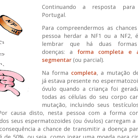
Continuando a resposta para
Portugal.
Para compreendermos as chance
pessoa herdar a NF1 ou a NF2, é
lembrar que há duas formas
doenças: a
forma completa e 
segmentar
(ou parcial).
Na forma
completa
, a mutação de
já estava presente no espermatozo
óvulo quando a criança foi gerada
todas as células do seu corpo ca
mutação, incluindo seus testículo
 Por causa disto, nesta pessoa com a forma co
dos seus espermatozoides (ou óvulos) carregam a
consequência a chance de transmitir a doença par
) é de 50%, ou seja, como jogar uma moeda para ci