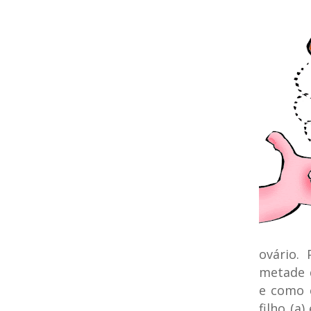
ovário.
metade 
e como 
filho (a