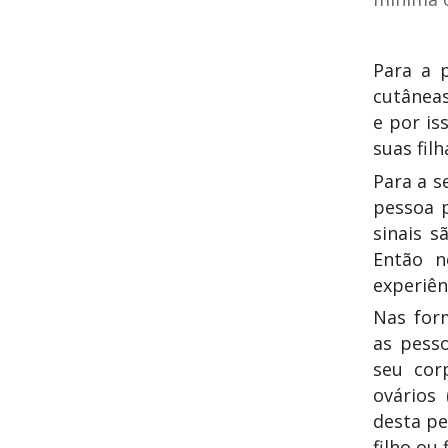
Para a 
cutânea
e por is
suas filh
Para a s
pessoa p
sinais s
Então n
experiên
Nas for
as
pess
seu cor
ovários 
desta pe
filho ou