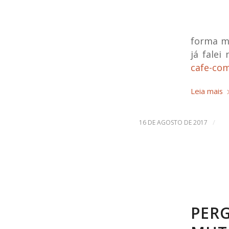
forma m
já falei
cafe-com
Leia mais
/
16 DE AGOSTO DE 2017
PERG