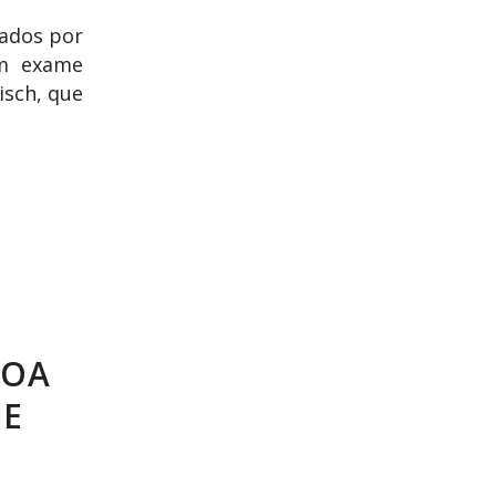
iados por
um exame
isch, que
SOA
DE