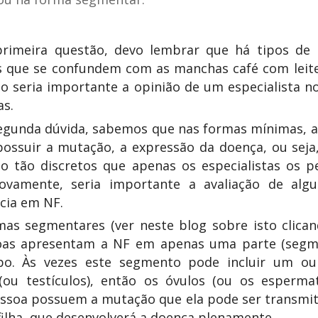
primeira questão, devo lembrar que há tipos de
s que se confundem com as manchas café com leite
so seria importante a opinião de um especialista n
as.
egunda dúvida, sabemos que nas formas mínimas, 
ossuir a mutação, a expressão da doença, ou seja
ão tão discretos que apenas os especialistas os 
ovamente, seria importante a avaliação de al
cia em NF.
mas segmentares (ver neste blog sobre isto clica
oas apresentam a NF em apenas uma parte (segm
po. Às vezes este segmento pode incluir um ou
(ou testículos), então os óvulos (ou os esperma
ssoa possuem a mutação que ela pode ser transmi
 filha, que desenvolverá a doença plenamente.