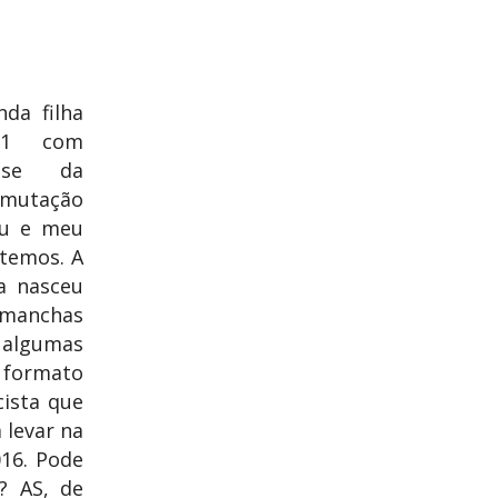
da filha
F1 com
rose da
 mutação
eu e meu
temos. A
ha nasceu
manchas
 algumas
 formato
cista que
 levar na
016. Pode
? AS, de