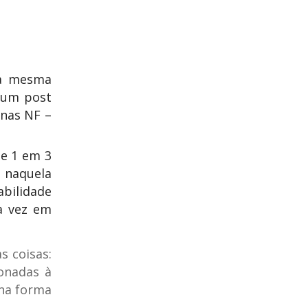
ma mesma
g um post
nas NF –
de 1 em 3
 naquela
bilidade
a vez em
s coisas:
ionadas à
 na forma