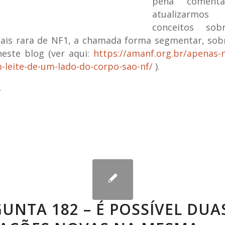
pena coment
atualizarmos
conceitos so
ais rara de NF1, a chamada forma segmentar, sobr
 neste blog (ver aqui:
https://amanf.org.br/apenas
-leite-de-um-lado-do-corpo-sao-nf/
).
UNTA 182 – É POSSÍVEL DUA