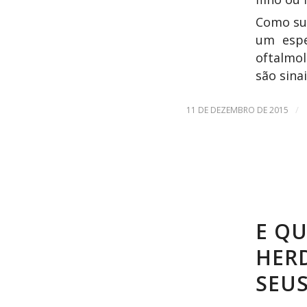
Como sug
um espe
oftalmol
são sina
/
11 DE DEZEMBRO DE 2015
E QU
HERD
SEUS