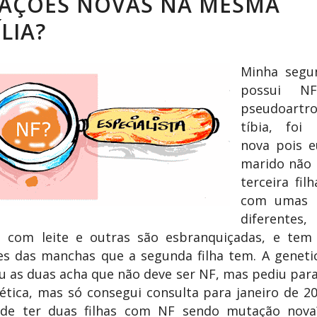
AÇÕES NOVAS NA MESMA
LIA?
Minha segun
possui N
pseudoart
tíbia, foi
nova pois 
marido não 
terceira fil
com umas 
diferentes,
é com leite e outras são esbranquiçadas, e tem
es das manchas que a segunda filha tem. A geneti
 as duas acha que não deve ser NF, mas pediu para
tica, mas só consegui consulta para janeiro de 2
 de ter duas filhas com NF sendo mutação nova