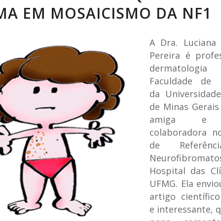
MA EM MOSAICISMO DA NF1
A Dra. Luciana 
Pereira é profe
dermatolo
Faculdade de 
da Universidade
de Minas Gerais
amiga e 
colaboradora n
de Referên
Neurofibromat
Hospital das Cl
UFMG. Ela envi
artigo científic
e interessante, q