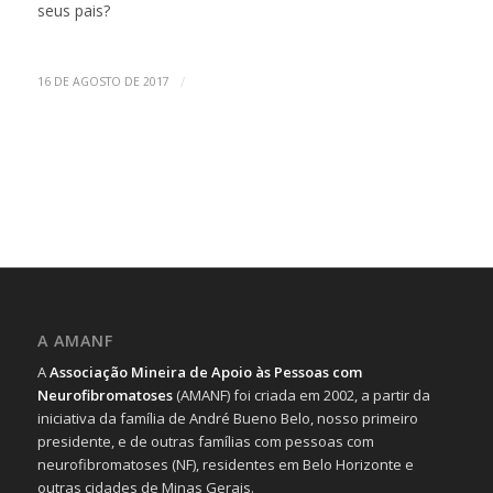
seus pais?
/
16 DE AGOSTO DE 2017
A AMANF
A
Associação Mineira de Apoio às Pessoas com
Neurofibromatoses
(AMANF) foi criada em 2002, a partir da
iniciativa da família de André Bueno Belo, nosso primeiro
presidente, e de outras famílias com pessoas com
neurofibromatoses (NF), residentes em Belo Horizonte e
outras cidades de Minas Gerais.