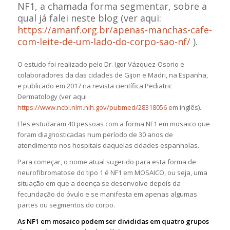
NF1, a chamada forma segmentar, sobre a
qual já falei neste blog (ver aqui:
https://amanf.org.br/apenas-manchas-cafe-
com-leite-de-um-lado-do-corpo-sao-nf/
).
O estudo foi realizado pelo Dr. Igor Vázquez-Osorio e
colaboradores da das cidades de Gijon e Madri, na Espanha,
e publicado em 2017 na revista científica Pediatric
Dermatology (ver aqui
https://www.ncbi.nlm.nih.gov/pubmed/28318056
em inglês).
Eles estudaram 40 pessoas com a forma NF1 em mosaico que
foram diagnosticadas num período de 30 anos de
atendimento nos hospitais daquelas cidades espanholas.
Para começar, o nome atual sugerido para esta forma de
neurofibromatose do tipo 1 é NF1 em MOSAICO, ou seja, uma
situação em que a doença se desenvolve depois da
fecundação do óvulo e se manifesta em apenas algumas
partes ou segmentos do corpo.
As NF1 em mosaico podem ser divididas em quatro grupos