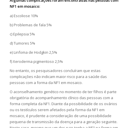
Algumas complicações foram encontradas nas pessoas com
NF1 em mosaico:
a) Escoliose 10%
b) Problemas de fala 5%
c) Epilepsia 5%
d) Tumores 5%
e) Linfoma de Hodgkin 2,5%
f) Xeroderma pigmentoso 2,5%
No entanto, os pesquisadores concluíram que estas
complicações não indicam maior risco para a saúde das
pessoas com a forma da NF1 em mosaico.
O aconselhamento genético no momento de ter filhos é parte
obrigatória do acompanhamento clínico das pessoas com a
forma completa da NF1. Diante da possibilidade de os ovários
ou os testículos serem afetados pela forma da NF1 em
mosaico, é prudente a consideração de uma possibilidade
pequena de transmissão da doença para a geração seguinte.
Neste caso, mesmo que um dos pais tenha a NF1 na forma em