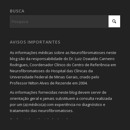
BUSCA
AVISOS IMPORTANTES
As informações médicas sobre as Neurofibromatoses neste
blog são da responsabilidade do Dr. Luiz Oswaldo Carneiro
Rodrigues, Coordenador Clínico do Centro de Referência em
Neurofibromatoses do Hospital das Clínicas da
Universidade Federal de Minas Gerais, criado pelo
Professor Nilton Alves de Rezende em 2004.
As informações fornecidas neste blog devem servir de
orientação geral e jamais substituem a consulta realizada
por um (a) médico(a) com experiência no diagnóstico e
tratamento das neurofibromatoses.
Será omitida a identidade de todas as pessoas que
realizam as perguntas, mesmo que elas não se importem