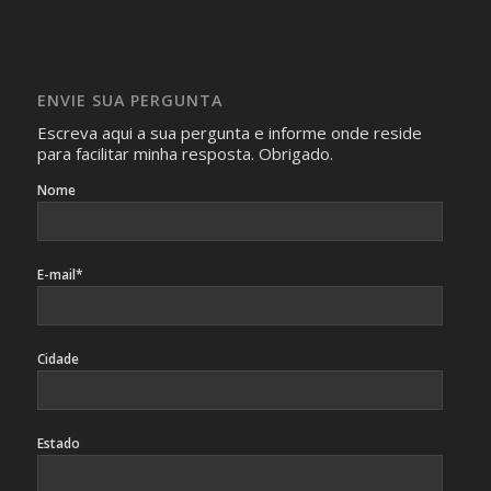
com isso.
Imagens somente serão publicadas se forem
absolutamente necessárias para o interesse coletivo e,
caso sejam fotos de pessoas, não poderão permitir a
ENVIE SUA PERGUNTA
identificação da pessoa fotografada.
Escreva aqui a sua pergunta e informe onde reside
para facilitar minha resposta. Obrigado.
Nome
E-mail*
Cidade
Estado