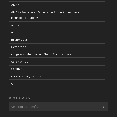
AMANF
AMANF Associação Mineira de Apoio às pessoas com
Neurofibromatoses
amusia
autismo
Bruno Cota
Cetotifeno
congresso Mundial em Neurofibromatoses
coronavirus
COVID-19
critérios diagnósticos
CTF
curso de capacitação
ARQUIVOS
desordem do processamento auditivo
diagnóstico
dificuldades cognitivas