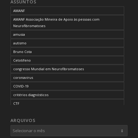
ASSUNTOS
AMANF
AMANF Associação Mineira de Apoio às pessoas com
Neurofibromatoses
amusia
autismo
Bruno Cota
Cetotifeno
congresso Mundial em Neurofibromatoses
coronavirus
COVID-19
critérios diagnósticos
CTF
curso de capacitação
ARQUIVOS
desordem do processamento auditivo
diagnóstico
dificuldades cognitivas