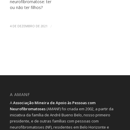
neurofibromatose: ter
ou não ter filhos?
/
4 DE DEZEMBRO DE 2021
A AMANF
A
Associação Mineira de Apoio às Pessoas com
Neurofibromatoses
(AMANF) foi criada em 2002, a partir da
iniciativa da família de André Bueno Belo, nosso primeiro
presidente, e de outras famílias com pessoas com
neurofibromatoses (NF), residentes em Belo Horizonte e