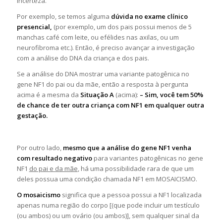
incerteza.
Por exemplo, se temos alguma
dúvida no exame clínico
presencial,
(por exemplo, um dos pais possui menos de 5
manchas café com leite, ou efélides nas axilas, ou um
neurofibroma etc.). Então, é preciso avançar a investigação
com a análise do DNA da criança e dos pais.
Se a análise do DNA mostrar uma variante patogênica no
gene NF1 do pai ou da mãe, então a resposta à pergunta
acima é a mesma da
Situação A
(acima):
– Sim, você tem 50%
de chance de ter outra criança com NF1 em qualquer outra
gestação.
Por outro lado,
mesmo que a análise do gene NF1 venha
com resultado negativo
para variantes patogênicas no gene
NF1
do pai e da mãe
, há uma possibilidade rara de que um
deles possua uma condição chamada NF1 em MOSAICISMO.
O mosaicismo
significa que a pessoa possui a NF1 localizada
apenas numa região do corpo [(que pode incluir um testículo
(ou ambos) ou um ovário (ou ambos)], sem qualquer sinal da