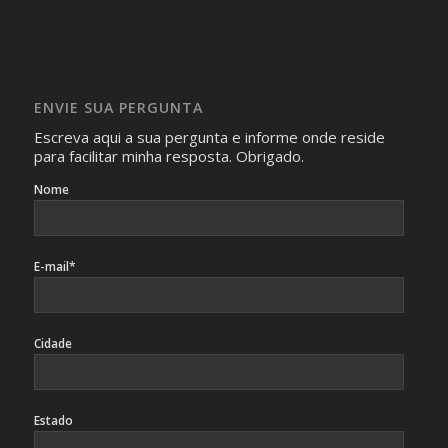
realizam as perguntas, mesmo que elas não se importem
com isso.
Imagens somente serão publicadas se forem
absolutamente necessárias para o interesse coletivo e,
caso sejam fotos de pessoas, não poderão permitir a
ENVIE SUA PERGUNTA
identificação da pessoa fotografada.
Escreva aqui a sua pergunta e informe onde reside
para facilitar minha resposta. Obrigado.
Nome
E-mail*
Cidade
Estado