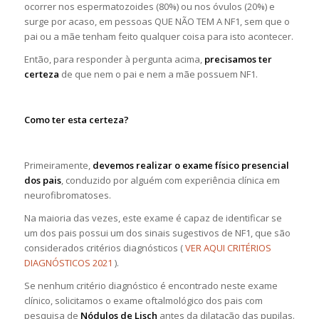
ocorrer nos espermatozoides (80%) ou nos óvulos (20%) e
surge por acaso, em pessoas QUE NÃO TEM A NF1, sem que o
pai ou a mãe tenham feito qualquer coisa para isto acontecer.
Então, para responder à pergunta acima,
precisamos ter
certeza
de que nem o pai e nem a mãe possuem NF1.
Como ter esta certeza?
Primeiramente,
devemos realizar o exame físico presencial
dos pais
, conduzido por alguém com experiência clínica em
neurofibromatoses.
Na maioria das vezes, este exame é capaz de identificar se
um dos pais possui um dos sinais sugestivos de NF1, que são
considerados critérios diagnósticos (
VER AQUI CRITÉRIOS
DIAGNÓSTICOS 2021
).
Se nenhum critério diagnóstico é encontrado neste exame
clínico, solicitamos o exame oftalmológico dos pais com
pesquisa de
Nódulos de Lisch
antes da dilatação das pupilas.