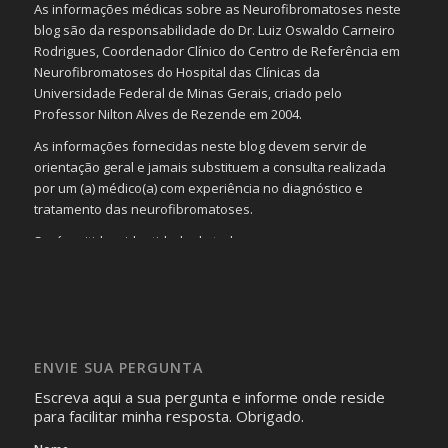
As informações médicas sobre as Neurofibromatoses neste
blog são da responsabilidade do Dr. Luiz Oswaldo Carneiro
Rodrigues, Coordenador Clínico do Centro de Referência em
Neurofibromatoses do Hospital das Clínicas da
Universidade Federal de Minas Gerais, criado pelo
Professor Nilton Alves de Rezende em 2004.
As informações fornecidas neste blog devem servir de
orientação geral e jamais substituem a consulta realizada
por um (a) médico(a) com experiência no diagnóstico e
tratamento das neurofibromatoses.
Será omitida a identidade de todas as pessoas que
realizam as perguntas, mesmo que elas não se importem
com isso.
Imagens somente serão publicadas se forem
absolutamente necessárias para o interesse coletivo e,
caso sejam fotos de pessoas, não poderão permitir a
ENVIE SUA PERGUNTA
identificação da pessoa fotografada.
Escreva aqui a sua pergunta e informe onde reside
para facilitar minha resposta. Obrigado.