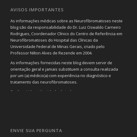
AVISOS IMPORTANTES
As informações médicas sobre as Neurofibromatoses neste
blog são da responsabilidade do Dr. Luiz Oswaldo Carneiro
Rodrigues, Coordenador Clínico do Centro de Referência em
Neurofibromatoses do Hospital das Clínicas da
Universidade Federal de Minas Gerais, criado pelo
Professor Nilton Alves de Rezende em 2004.
As informações fornecidas neste blog devem servir de
orientação geral e jamais substituem a consulta realizada
por um (a) médico(a) com experiência no diagnóstico e
tratamento das neurofibromatoses.
Será omitida a identidade de todas as pessoas que
realizam as perguntas, mesmo que elas não se importem
com isso.
Imagens somente serão publicadas se forem
absolutamente necessárias para o interesse coletivo e,
caso sejam fotos de pessoas, não poderão permitir a
ENVIE SUA PERGUNTA
identificação da pessoa fotografada.