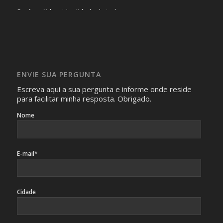
Será omitida a identidade de todas as pessoas que
realizam as perguntas, mesmo que elas não se importem
com isso.
Imagens somente serão publicadas se forem
absolutamente necessárias para o interesse coletivo e,
caso sejam fotos de pessoas, não poderão permitir a
ENVIE SUA PERGUNTA
identificação da pessoa fotografada.
Escreva aqui a sua pergunta e informe onde reside
para facilitar minha resposta. Obrigado.
Nome
E-mail*
Cidade