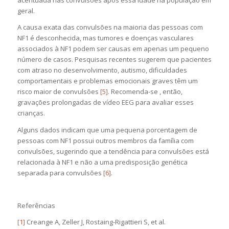
acentuada nas convulsões após essa idade na população em
geral.
A causa exata das convulsões na maioria das pessoas com
NF1 é desconhecida, mas tumores e doenças vasculares
associados à NF1 podem ser causas em apenas um pequeno
número de casos. Pesquisas recentes sugerem que pacientes
com atraso no desenvolvimento, autismo, dificuldades
comportamentais e problemas emocionais graves têm um
risco maior de convulsões
[5]
. Recomenda-se , então,
gravações prolongadas de vídeo EEG para avaliar esses
crianças.
Alguns dados indicam que uma pequena porcentagem de
pessoas com NF1 possui outros membros da família com
convulsões, sugerindo que a tendência para convulsões está
relacionada à NF1 e não a uma predisposição genética
separada para convulsões
[6]
.
Referências
[1]
Creange A, Zeller J, Rostaing-Rigattieri S, et al.