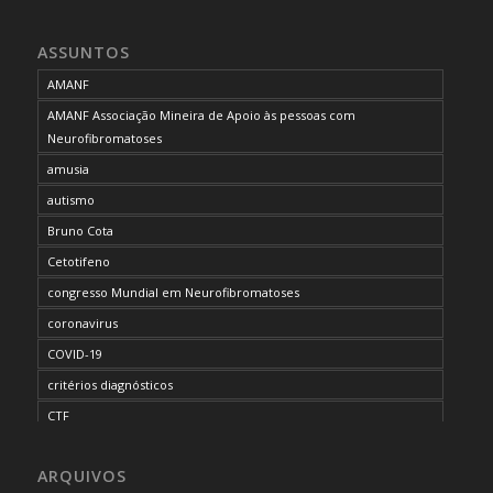
ASSUNTOS
AMANF
AMANF Associação Mineira de Apoio às pessoas com
Neurofibromatoses
amusia
autismo
Bruno Cota
Cetotifeno
congresso Mundial em Neurofibromatoses
coronavirus
COVID-19
critérios diagnósticos
CTF
curso de capacitação
ARQUIVOS
desordem do processamento auditivo