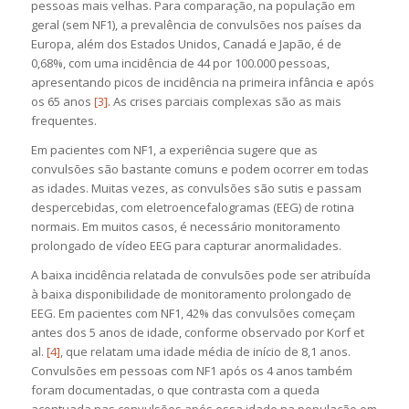
pessoas mais velhas. Para comparação, na população em
geral (sem NF1), a prevalência de convulsões nos países da
Europa, além dos Estados Unidos, Canadá e Japão, é de
0,68%, com uma incidência de 44 por 100.000 pessoas,
apresentando picos de incidência na primeira infância e após
os 65 anos
[3]
. As crises parciais complexas são as mais
frequentes.
Em pacientes com NF1, a experiência sugere que as
convulsões são bastante comuns e podem ocorrer em todas
as idades. Muitas vezes, as convulsões são sutis e passam
despercebidas, com eletroencefalogramas (EEG) de rotina
normais. Em muitos casos, é necessário monitoramento
prolongado de vídeo EEG para capturar anormalidades.
A baixa incidência relatada de convulsões pode ser atribuída
à baixa disponibilidade de monitoramento prolongado de
EEG. Em pacientes com NF1, 42% das convulsões começam
antes dos 5 anos de idade, conforme observado por Korf et
al.
[4]
, que relatam uma idade média de início de 8,1 anos.
Convulsões em pessoas com NF1 após os 4 anos também
foram documentadas, o que contrasta com a queda