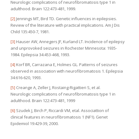
Neurologic complications of neurofibromatosis type 1 in
adulthood. Brain 122:473-481, 1999.
[2]
Jennings MT, Bird TD. Genetic influences in epilepsies.
Review of the literature with practical implications. Am J Dis
Child 135:450-7, 1981.
[3]
Hauser AW, Annegers JF, Kurland LT. Incidence of epilepsy
and unprovoked seizures in Rochester Minnesota: 1935-
1984. Epilepsia 34:453-468, 1993.
[4]
Korf BR, Carrazana E, Holmes GL. Patterns of seizures
observed in association with neurofibromatosis 1. Epilepsia
34:616-620, 1993.
[5]
Creange A, Zeller J, Rostaing-Rigattieri S, et al.
Neurologic complications of neurofibromatosis type 1 in
adulthood. Brain 122:473-481, 1999
[6]
Szudek J, Birch P, Riccardi VM, etal. Associattion of
clinical features in neurofibromatosis 1 (NF1). Genet
Epidemiol 19:429-39, 2000.