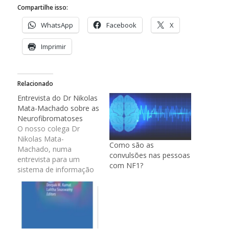
Compartilhe isso:
WhatsApp
Facebook
X
Imprimir
Relacionado
Entrevista do Dr Nikolas
Mata-Machado sobre as
Neurofibromatoses
O nosso colega Dr
Nikolas Mata-
Como são as
Machado, numa
convulsões nas pessoas
entrevista para um
com NF1?
sistema de informação
científica da
Universidade Loyola em
Chicago, falou sobre o
manual de diagnóstico e
tratamento das