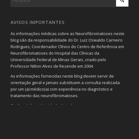
AVISOS IMPORTANTES
As informações médicas sobre as Neurofibromatoses neste
blog são da responsabilidade do Dr. Luiz Oswaldo Carneiro
Rodrigues, Coordenador Clínico do Centro de Referência em
Neurofibromatoses do Hospital das Clínicas da
Universidade Federal de Minas Gerais, criado pelo
Professor Nilton Alves de Rezende em 2004.
As informações fornecidas neste blog devem servir de
orientação geral e jamais substituem a consulta realizada
por um (a) médico(a) com experiência no diagnóstico e
tratamento das neurofibromatoses.
Será omitida a identidade de todas as pessoas que
realizam as perguntas, mesmo que elas não se importem
com isso.
Imagens somente serão publicadas se forem
absolutamente necessárias para o interesse coletivo e,