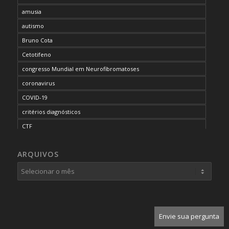
amusia
autismo
Bruno Cota
Cetotifeno
congresso Mundial em Neurofibromatoses
coronavirus
COVID-19
critérios diagnósticos
CTF
curso de capacitação
ARQUIVOS
desordem do processamento auditivo
diagnóstico
dificuldades cognitivas
dificuldades de aprendizado
doenças raras
Envie sua pergunta
dor