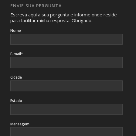
caso sejam fotos de pessoas, não poderão permitir a
ENVIE SUA PERGUNTA
identificação da pessoa fotografada.
Escreva aqui a sua pergunta e informe onde reside
para facilitar minha resposta. Obrigado.
Nome
E-mail*
Cidade
Estado
Mensagem