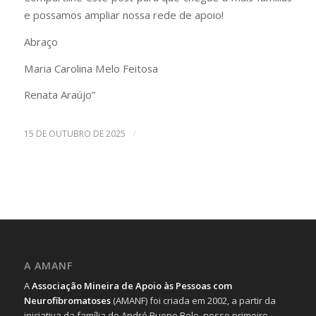
e possamos ampliar nossa rede de apoio!
Abraço
Maria Carolina Melo Feitosa
Renata Araújo”
/
15 DE OUTUBRO DE 2025
A AMANF
A
Associação Mineira de Apoio às Pessoas com
Neurofibromatoses
(AMANF) foi criada em 2002, a partir da
iniciativa da família de André Bueno Belo, nosso primeiro