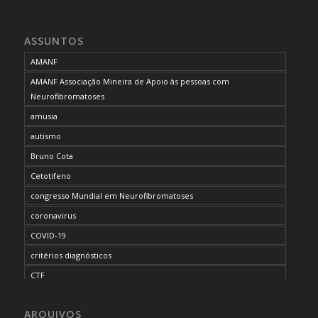
ASSUNTOS
AMANF
AMANF Associação Mineira de Apoio às pessoas com
Neurofibromatoses
amusia
autismo
Bruno Cota
Cetotifeno
congresso Mundial em Neurofibromatoses
coronavirus
COVID-19
critérios diagnósticos
CTF
curso de capacitação
ARQUIVOS
desordem do processamento auditivo