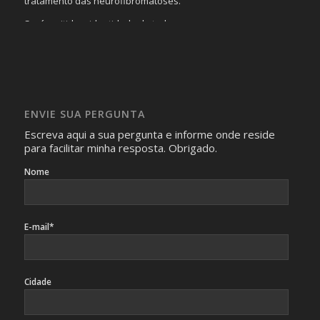
tratamento das neurofibromatoses.
Será omitida a identidade de todas as pessoas que
realizam as perguntas, mesmo que elas não se importem
com isso.
Imagens somente serão publicadas se forem
absolutamente necessárias para o interesse coletivo e,
caso sejam fotos de pessoas, não poderão permitir a
ENVIE SUA PERGUNTA
identificação da pessoa fotografada.
Escreva aqui a sua pergunta e informe onde reside
para facilitar minha resposta. Obrigado.
Nome
E-mail*
Cidade