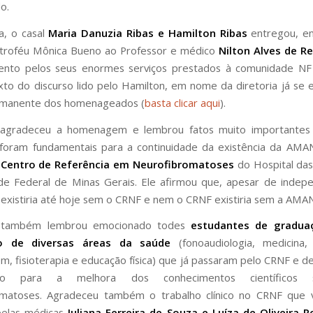
o.
a, o casal
Maria Danuzia Ribas e Hamilton Ribas
entregou, e
troféu Mônica Bueno ao Professor e médico
Nilton Alves de R
ento pelos seus enormes serviços prestados à comunidade NF
xto do discurso lido pelo Hamilton, em nome da diretoria já se 
rmanente dos homenageados (
basta clicar aqui
).
n agradeceu a homenagem e lembrou fatos muito importantes
 foram fundamentais para a continuidade da existência da AMA
o
Centro de Referência em Neurofibromatoses
do Hospital das 
de Federal de Minas Gerais. Ele afirmou que, apesar de indep
existiria até hoje sem o CRNF e nem o CRNF existiria sem a AMA
n também lembrou emocionado todes
estudantes de gradua
o de diversas áreas da saúde
(fonoaudiologia, medicina, 
, fisioterapia e educação física) que já passaram pelo CRNF e d
ição para a melhora dos conhecimentos científicos
omatoses. Agradeceu também o trabalho clínico no CRNF que
pelas médicas
Juliana Ferreira de Souza e Luíza de Oliveira R