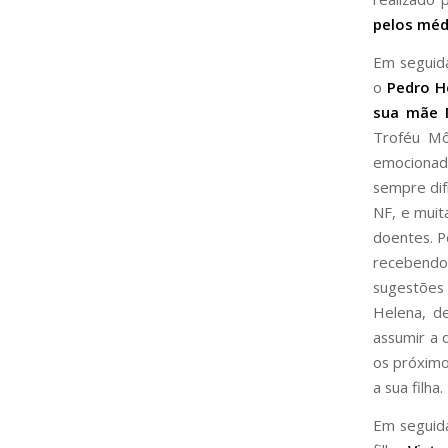
pelos méd
Em seguida
o
Pedro He
sua mãe M
Troféu Mô
emocionad
sempre dif
NF, e muit
doentes. P
recebend
sugestões
Helena, d
assumir a 
os próximo
a sua filha.
Em seguida