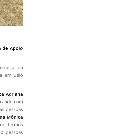
a de Apoio
 começo da
ha em Belo
ta Adriana
acando com
das pessoas
na Mônica
por termos
40 pessoas