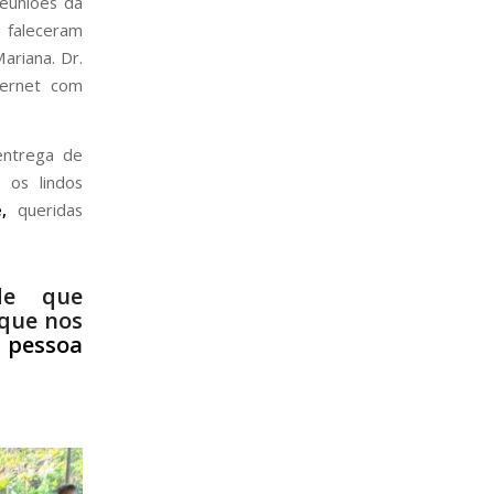
reuniões da
 faleceram
ariana. Dr.
ternet com
entrega de
 os lindos
,
queridas
de que
 que nos
 pessoa