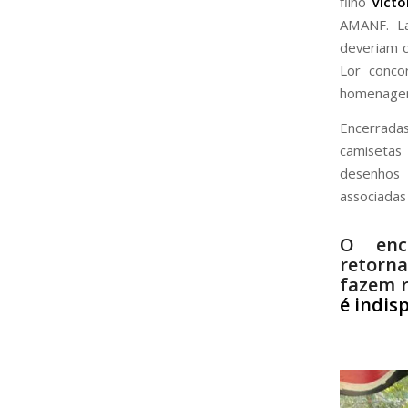
filho
Victo
AMANF. La
deveriam c
Lor conco
homenagem 
Encerrada
camisetas
desenhos 
associada
O enc
retorna
fazem 
é indis