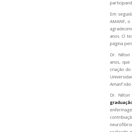
participand
Em seguid
AMANF, o 
agradecim
anos. O te
página pe
Dr. Nilto
anos, que
criação d
Universida
Amanf não 
Dr. Nilto
graduaçã
enfermagem
contribu
neurofibr
realizado 