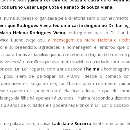
icos Bruno Cezar Lage Cota e Renato de Souza Viana.
, numa surpresa organizada pela diretoria sem o conhecimento 
nrique Rodrigues Vieira leu uma carta dirigida ao Dr. Lor e
aria Helena Rodrigues Vieira
, entregaram para o Dr. Lor
nica Bueno (veja aqui
a mensagem da Maria Helena e Pedr
o e surpreendido, agradeceu a homenagem e lembrou que 
ícil para todas as famílias quando recebem o diagnóstico de uma
as vezes são as mães que assumem sozinhas o cuidado com as su
or isso, Dr. Lor repartiu com a sua esposa
Thalma
a homenagem 
o, pois, além de participar da AMANF desde o começo co
 permanentes, segundo ele, foi Thalma quem realmente cuido
esde quando era pequena até ela ficar adulta, e que ele some
doença da filha há apenas há 20 anos. Thalma respondeu dizend
s 20 anos de cuidados ela poderá repartir com Dr. Lor o cuidado
, na palavra livre, o casal
Ladislau e Socorro
lembraram a ausên