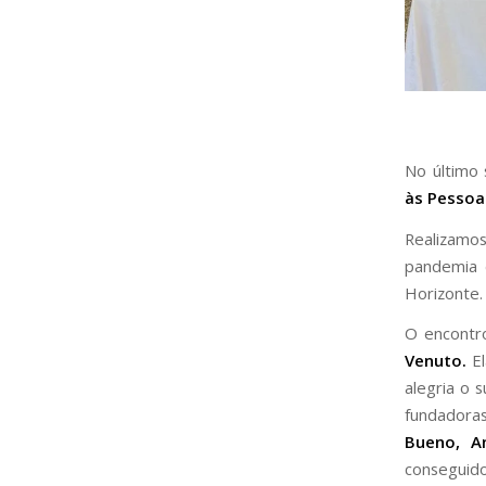
No último
às Pesso
Realizamo
pandemia
Horizonte.
O encontr
Venuto.
El
alegria o 
fundadoras
Bueno, A
conseguid