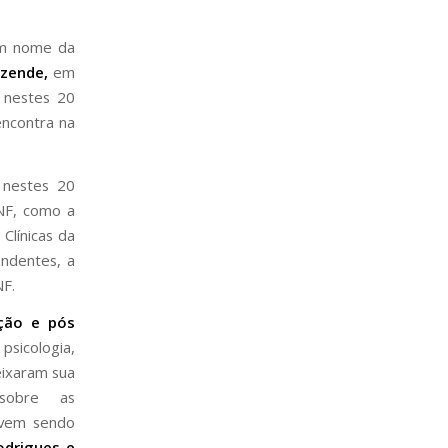
m nome da
ezende,
em
 nestes 20
encontra na
 nestes 20
NF, como a
Clínicas da
endentes, a
NF.
ção e pós
psicologia,
eixaram sua
 sobre as
 vem sendo
odrigues e