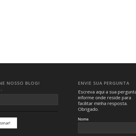
INE NOSSO BLOG!
ENVIE SUA PERGUNTA
*
l
Escreva aqui a sua pergunt
informe onde reside para
facilitar minha resposta.
Obrigado.
Nome