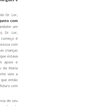
do Dr. Lor,
, junto com
 também um
o
). Dr. Lor,
o começo é
 pessoa com
as crianças
que estava
m apoio e
u da Maria
nte veio a
o que então
 futuro com
cia de seu