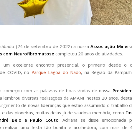
 sábado (24 de setembro de 2022) a nossa
Associação Mineir
as com Neurofibromatose
completou 20 anos de atividades.
s um excelente encontro presencial, o primeiro desde o
 de COVID, no
Parque Lagoa do Nado
, na Região da Pampul
o começou com as palavras de boas vindas de nossa
Presiden
a lembrou diversas realizações da AMANF nestes 20 anos, dest
surgimento de novas lideranças que estão assumindo o trabalho 
 e das pioneiras, muitas delas já de saudosa memória, como D
o
ndré Belo e Paulo Couto
. Adriana se disse emocionada 
o realizar uma festa tão bonita e acolhedora, com mais de 