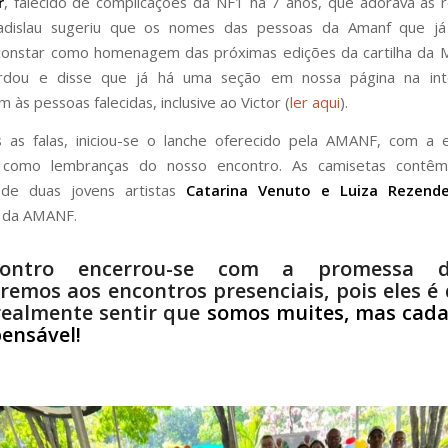
r
, falecido de complicações da NF1 há 7 anos, que adorava as 
dislau sugeriu que os nomes das pessoas da Amanf que já
onstar como homenagem das próximas edições da cartilha da M
rdou e disse que já há uma seção em nossa página na in
às pessoas falecidas, inclusive ao Victor (
ler aqui
).
s as falas, iniciou-se o lanche oferecido pela AMANF, com a 
 como lembranças do nosso encontro. As camisetas contêm
de duas jovens artistas
Catarina Venuto e Luiza Rezende
s da AMANF.
ontro encerrou-se com a promessa 
remos aos encontros presenciais, pois eles é
realmente sentir que
somos muites, mas cada
pensável!