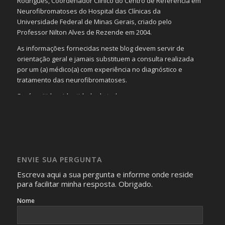
Rodrigues, Coordenador Clínico do Centro de Referência em
Neurofibromatoses do Hospital das Clínicas da
Universidade Federal de Minas Gerais, criado pelo
Professor Nilton Alves de Rezende em 2004.
As informações fornecidas neste blog devem servir de
orientação geral e jamais substituem a consulta realizada
por um (a) médico(a) com experiência no diagnóstico e
tratamento das neurofibromatoses.
Será omitida a identidade de todas as pessoas que
realizam as perguntas, mesmo que elas não se importem
com isso.
Imagens somente serão publicadas se forem
absolutamente necessárias para o interesse coletivo e,
caso sejam fotos de pessoas, não poderão permitir a
ENVIE SUA PERGUNTA
identificação da pessoa fotografada.
Escreva aqui a sua pergunta e informe onde reside
para facilitar minha resposta. Obrigado.
Nome