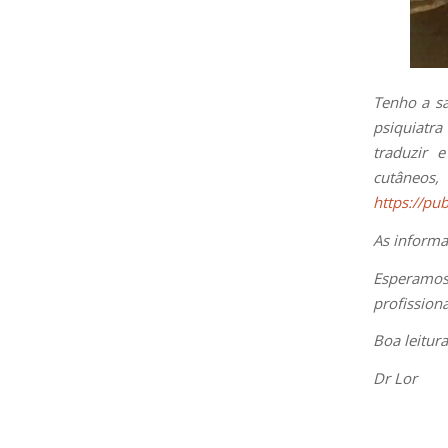
Tenho a sa
psiquiatra
traduzir 
cutâneos
https://pu
As informa
Esperamos
profission
Boa leitura
Dr Lor