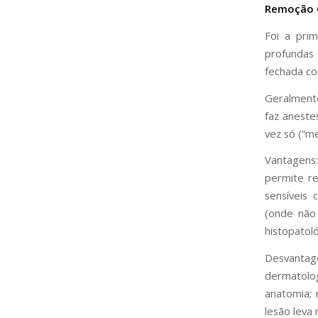
Remoção C
Foi a prim
profundas 
fechada co
Geralmente
faz aneste
vez só (“m
Vantagens:
permite r
sensíveis 
(onde não 
histopatoló
Desvantag
dermatolo
anatomia; 
lesão leva