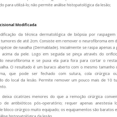
do para utilizá-lo; não permite análise histopatológica da lesão;
cisional Modificada
ificação da técnica dermatológica de biópsia por raspagem (“
 tumores de até 2cm. Consiste em remover o neurofibroma em 
pécie de navalha (Dermablade). Inicialmente se raspa apenas a
a acima da pele. Logo em seguida se pinça através do orifíci
do neurofibroma e se puxa ela para fora para cortar o rest
alha. O resultado é um buraco aberto com o mesmo tamanho 
oma, que pode ser fechado com sutura, cola cirúrgica 
o do local da lesão. Permite remover um pouco mais de 10 t
nto.
 deixa cicatrizes menores do que a remoção cirúrgica conven
o de antibióticos pós-operatório; requer apenas anestesia l
de bloco cirúrgico muito equipado; os equipamentos são baratos e 
lise histopatológica da lesão.