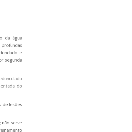
ão da água
s profundas
edondado e
por segunda
pedunculado
mentada do
s de lesões
; não serve
reinamento