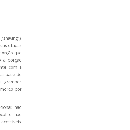
shaving”).
duas etapas
 porção que
o a porção
ante com a
da base do
ou grampos
umores por
cional; não
ocal e não
acessíveis;