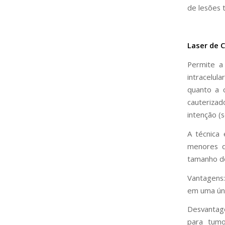
de lesões 
Laser de 
Permite a
intracelul
quanto a 
cauterizad
intenção (s
A técnica 
menores q
tamanho do
Vantagens:
em uma úni
Desvantage
para tumo