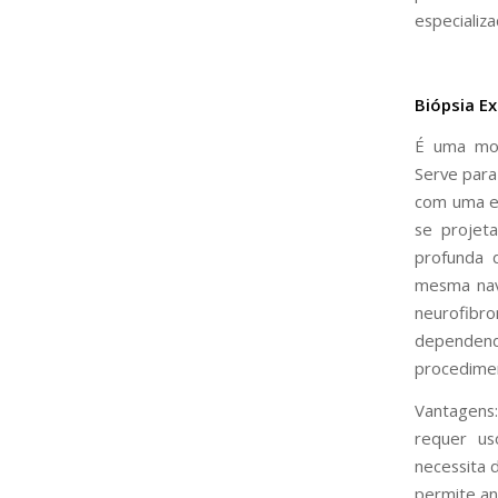
especializa
Biópsia Ex
É uma mod
Serve para
com uma es
se projet
profunda 
mesma nav
neurofibr
dependend
procedime
Vantagens:
requer us
necessita 
permite aná