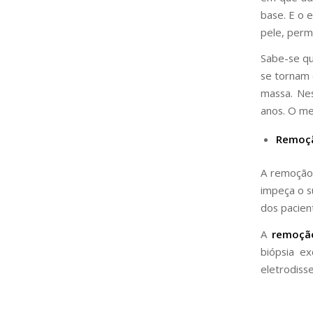
base. E o 
pele, perm
Sabe-se qu
se tornam 
massa. Ne
anos. O me
Remoçã
A remoção 
impeça o s
dos pacien
A
remoção
biópsia ex
eletrodiss