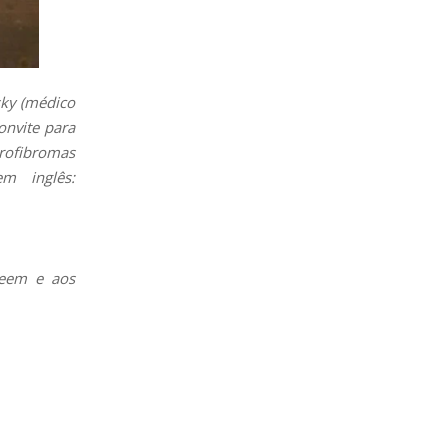
sky (médico
onvite para
rofibromas
m inglês:
leem e aos