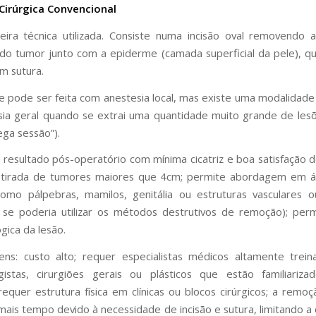
irúrgica Convencional
eira técnica utilizada. Consiste numa incisão oval removendo
do tumor junto com a epiderme (camada superficial da pele), q
m sutura.
 pode ser feita com anestesia local, mas existe uma modalidad
sia geral quando se extrai uma quantidade muito grande de le
ega sessão”).
 resultado pós-operatório com mínima cicatriz e boa satisfação d
etirada de tumores maiores que 4cm; permite abordagem em á
como pálpebras, mamilos, genitália ou estruturas vasculares 
se poderia utilizar os métodos destrutivos de remoção); perm
gica da lesão.
ens: custo alto; requer especialistas médicos altamente trei
gistas, cirurgiões gerais ou plásticos que estão familiariz
requer estrutura física em clínicas ou blocos cirúrgicos; a remo
 mais tempo devido à necessidade de incisão e sutura, limitando a