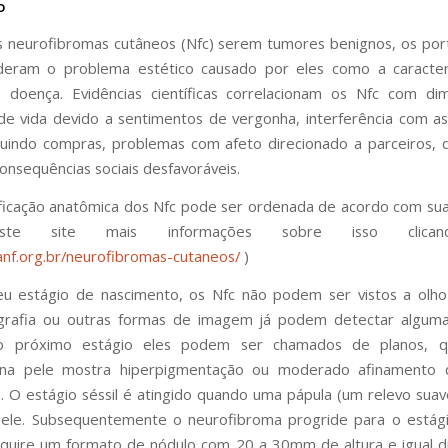
o
 neurofibromas cutâneos (Nfc) serem tumores benignos, os po
deram o problema estético causado por eles como a caracterí
 doença. Evidências científicas correlacionam os Nfc com dim
de vida devido a sentimentos de vergonha, interferência com as
ncluindo compras, problemas com afeto direcionado a parceiros, d
consequências sociais desfavoráveis.
ficação anatômica dos Nfc pode ser ordenada de acordo com sua
ste site mais informações sobre isso clican
anf.org.br/neurofibromas-cutaneos/
)
eu estágio de nascimento, os Nfc não podem ser vistos a olho
ografia ou outras formas de imagem já podem detectar algum
o próximo estágio eles podem ser chamados de planos, q
 na pele mostra hiperpigmentação ou moderado afinamento
. O estágio séssil é atingido quando uma pápula (um relevo suav
 pele. Subsequentemente o neurofibroma progride para o estági
quire um formato de nódulo com 20 a 30mm de altura e igual d