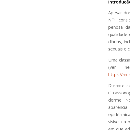
Introduçã
Apesar dos
NF1 consi
penosa da
qualidade 
diárias, i
sexuais e 
Uma classi
(ver ne
https://am
Durante s
ultrasson
derme. N
aparência
epidérmica
visível na
em que ad