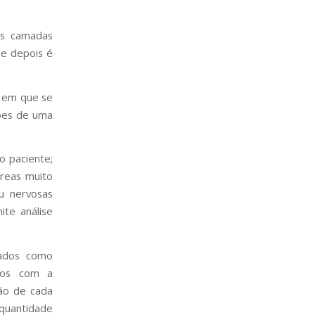
 as camadas
ue depois é
e em que se
sões de uma
o paciente;
reas muito
ou nervosas
ite análise
nados como
ados com a
ção de cada
 quantidade