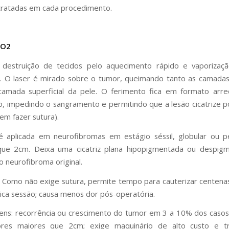
tratadas em cada procedimento.
CO2
 destruição de tecidos pelo aquecimento rápido e vaporizaç
ar. O laser é mirado sobre o tumor, queimando tanto as camada
camada superficial da pele. O ferimento fica em formato arr
o, impedindo o sangramento e permitindo que a lesão cicatrize 
em fazer sutura).
é aplicada em neurofibromas em estágio séssil, globular ou 
ue 2cm. Deixa uma cicatriz plana hipopigmentada ou despig
 neurofibroma original.
 Como não exige sutura, permite tempo para cauterizar centena
ca sessão; causa menos dor pós-operatória.
ns: recorrência ou crescimento do tumor em 3 a 10% dos casos
res maiores que 2cm; exige maquinário de alto custo e t