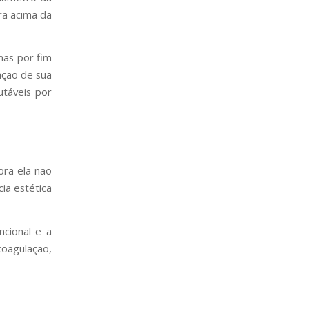
ra acima da
mas por fim
ação de sua
táveis por
ora ela não
ia estética
cional e a
coagulação,