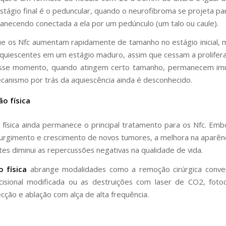
estágio final é o peduncular, quando o neurofibroma se projeta pa
anecendo conectada a ela por um pedúnculo (um talo ou caule).
e os Nfc aumentam rapidamente de tamanho no estágio inicial, 
quiescentes em um estágio maduro, assim que cessam a prolifer
sse momento, quando atingem certo tamanho, permanecem imu
canismo por trás da aquiescência ainda é desconhecido.
o física
física ainda permanece o principal tratamento para os Nfc. Emb
urgimento e crescimento de novos tumores, a melhora na aparênc
tes diminui as repercussões negativas na qualidade de vida.
 física
abrange modalidades como a remoção cirúrgica conven
cisional modificada ou as destruições com laser de CO2, foto
ecção e ablação com alça de alta frequência.