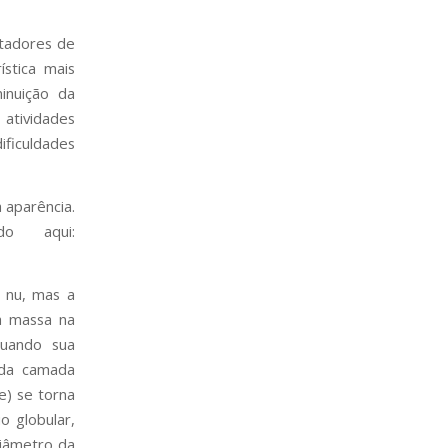
rtadores de
stica mais
inuição da
 atividades
ificuldades
 aparência.
do aqui:
 nu, mas a
a massa na
uando sua
 da camada
e) se torna
o globular,
iâmetro da