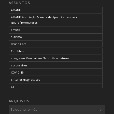
ASSUNTOS
AMANF
AMANF Associação Mineira de Apoio às pessoas com
Neurofibromatoses
amusia
autismo
Bruno Cota
Cetotifeno
congresso Mundial em Neurofibromatoses
coronavirus
COVID-19
critérios diagnósticos
CTF
curso de capacitação
ARQUIVOS
desordem do processamento auditivo
diagnóstico