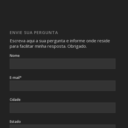
realizam as perguntas, mesmo que elas não se importem
com isso.
Imagens somente serão publicadas se forem
absolutamente necessárias para o interesse coletivo e,
caso sejam fotos de pessoas, não poderão permitir a
ENVIE SUA PERGUNTA
identificação da pessoa fotografada.
Escreva aqui a sua pergunta e informe onde reside
para facilitar minha resposta. Obrigado.
Nome
E-mail*
Cidade
Estado