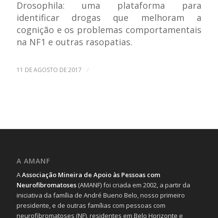
Drosophila: uma plataforma para
identificar drogas que melhoram a
cognição e os problemas comportamentais
na NF1 e outras rasopatias.
/
11 DE AGOSTO DE 2017
A AMANF
A
Associação Mineira de Apoio às Pessoas com
Neurofibromatoses
(AMANF) foi criada em 2002, a partir da
iniciativa da família de André Bueno Belo, nosso primeiro
presidente, e de outras famílias com pessoas com
neurofibromatoses (NF), residentes em Belo Horizonte e