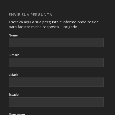
Imagens somente serão publicadas se forem
absolutamente necessárias para o interesse coletivo e,
caso sejam fotos de pessoas, não poderão permitir a
ENVIE SUA PERGUNTA
identificação da pessoa fotografada.
Escreva aqui a sua pergunta e informe onde reside
para facilitar minha resposta. Obrigado.
Nome
E-mail*
Cidade
Estado
Mensagem