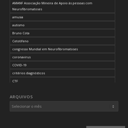
AMANF Associação Mineira de Apoio às pessoas com
Neurofibromatoses
amusia
autismo
Bruno Cota
Cetotifeno
congresso Mundial em Neurofibromatoses
coronavirus
COVID-19
critérios diagnósticos
CTF
curso de capacitação
ARQUIVOS
desordem do processamento auditivo
diagnóstico
dificuldades cognitivas
dificuldades de aprendizado