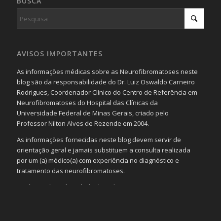
BUSCA
AVISOS IMPORTANTES
As informações médicas sobre as Neurofibromatoses neste
blog são da responsabilidade do Dr. Luiz Oswaldo Carneiro
Rodrigues, Coordenador Clínico do Centro de Referência em
Neurofibromatoses do Hospital das Clínicas da
Universidade Federal de Minas Gerais, criado pelo
Professor Nilton Alves de Rezende em 2004.
As informações fornecidas neste blog devem servir de
orientação geral e jamais substituem a consulta realizada
por um (a) médico(a) com experiência no diagnóstico e
tratamento das neurofibromatoses.
Será omitida a identidade de todas as pessoas que
realizam as perguntas, mesmo que elas não se importem
com isso.