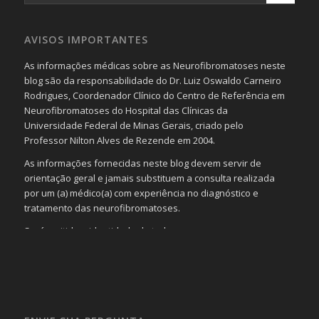
AVISOS IMPORTANTES
As informações médicas sobre as Neurofibromatoses neste
blog são da responsabilidade do Dr. Luiz Oswaldo Carneiro
Rodrigues, Coordenador Clínico do Centro de Referência em
Neurofibromatoses do Hospital das Clínicas da
Universidade Federal de Minas Gerais, criado pelo
Professor Nilton Alves de Rezende em 2004.
As informações fornecidas neste blog devem servir de
orientação geral e jamais substituem a consulta realizada
por um (a) médico(a) com experiência no diagnóstico e
tratamento das neurofibromatoses.
Será omitida a identidade de todas as pessoas que
realizam as perguntas, mesmo que elas não se importem
com isso.
Imagens somente serão publicadas se forem
absolutamente necessárias para o interesse coletivo e,
caso sejam fotos de pessoas, não poderão permitir a