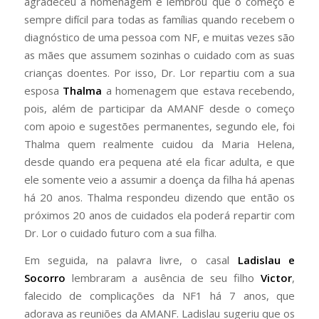
agradeceu a homenagem e lembrou que o começo é
sempre difícil para todas as famílias quando recebem o
diagnóstico de uma pessoa com NF, e muitas vezes são
as mães que assumem sozinhas o cuidado com as suas
crianças doentes. Por isso, Dr. Lor repartiu com a sua
esposa
Thalma
a homenagem que estava recebendo,
pois, além de participar da AMANF desde o começo
com apoio e sugestões permanentes, segundo ele, foi
Thalma quem realmente cuidou da Maria Helena,
desde quando era pequena até ela ficar adulta, e que
ele somente veio a assumir a doença da filha há apenas
há 20 anos. Thalma respondeu dizendo que então os
próximos 20 anos de cuidados ela poderá repartir com
Dr. Lor o cuidado futuro com a sua filha.
Em seguida, na palavra livre, o casal
Ladislau e
Socorro
lembraram a ausência de seu filho
Victor
,
falecido de complicações da NF1 há 7 anos, que
adorava as reuniões da AMANF. Ladislau sugeriu que os