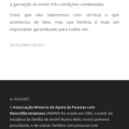
a gestação ou estas três condições combinadas.
Creio que não saberemos com certeza o que
aconteceu de fato, mas sua história é mais um
importante aprendizado para todos nós.
/
26 DE JUNHO DE 2017
A AMANF
A
Associação Mineira de Apoio às Pessoas com
Neurofibromatoses
(AMANF) foi criada em 2002, a partir da
iniciativa da família de André Bueno Belo, nosso primeiro
presidente, e de outras famílias com pessoas com