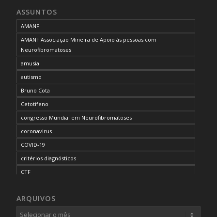
ASSUNTOS
AMANF
AMANF Associação Mineira de Apoio às pessoas com
Neurofibromatoses
amusia
autismo
Bruno Cota
Cetotifeno
congresso Mundial em Neurofibromatoses
coronavirus
COVID-19
critérios diagnósticos
CTF
curso de capacitação
ARQUIVOS
desordem do processamento auditivo
diagnóstico