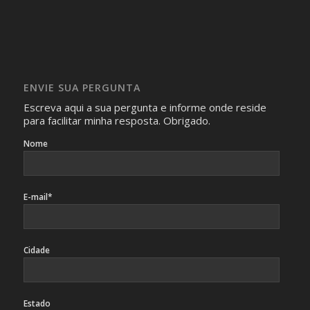
realizam as perguntas, mesmo que elas não se importem
com isso.
Imagens somente serão publicadas se forem
absolutamente necessárias para o interesse coletivo e,
caso sejam fotos de pessoas, não poderão permitir a
ENVIE SUA PERGUNTA
identificação da pessoa fotografada.
Escreva aqui a sua pergunta e informe onde reside
para facilitar minha resposta. Obrigado.
Nome
E-mail*
Cidade
Estado