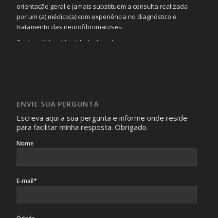
orientação geral e jamais substituem a consulta realizada
por um (a) médico(a) com experiência no diagnóstico e
tratamento das neurofibromatoses.
Será omitida a identidade de todas as pessoas que
realizam as perguntas, mesmo que elas não se importem
com isso.
Imagens somente serão publicadas se forem
absolutamente necessárias para o interesse coletivo e,
caso sejam fotos de pessoas, não poderão permitir a
ENVIE SUA PERGUNTA
identificação da pessoa fotografada.
Escreva aqui a sua pergunta e informe onde reside
para facilitar minha resposta. Obrigado.
Nome
E-mail*