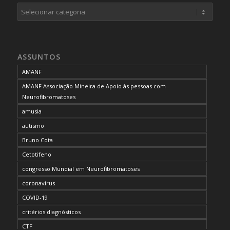
Categorias
ASSUNTOS
AMANF
AMANF Associação Mineira de Apoio às pessoas com
Neurofibromatoses
amusia
autismo
Bruno Cota
Cetotifeno
congresso Mundial em Neurofibromatoses
coronavirus
COVID-19
critérios diagnósticos
CTF