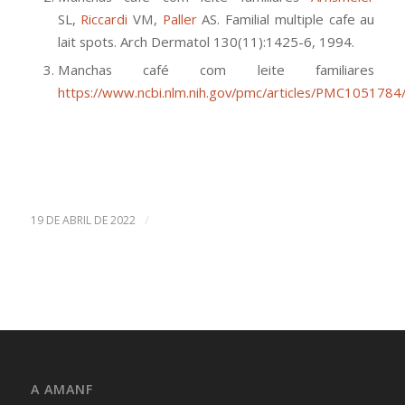
SL,
Riccardi
VM,
Paller
AS. Familial multiple cafe au
lait spots. Arch Dermatol 130(11):1425-6, 1994.
Manchas café com leite familiares
https://www.ncbi.nlm.nih.gov/pmc/articles/PMC1051784
/
19 DE ABRIL DE 2022
A AMANF