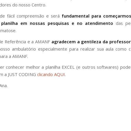
dores do nosso Centro.
i de fácil compreensão e será
fundamental para começarmos 
 planilha em nossas pesquisas e no atendimento
das pe
omatose.
de Referência e a AMANF
agradecem a gentileza da professo
nosso ambulatório especialmente para realizar sua aula como c
 para a AMANF.
r conhecer melhor a planilha EXCEL (e outros softwares) pod
om a JUST CODING
clicando AQUI
.
Ana.