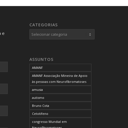
CATEGORIAS
Categorias
a e
ASSUNTOS
AMANF
AMANF Associação Mineira de Apoio
às pessoas com Neurofibromatoses
amusia
autismo
Bruno Cota
Cetotifeno
congresso Mundial em
Neurofibromatoses