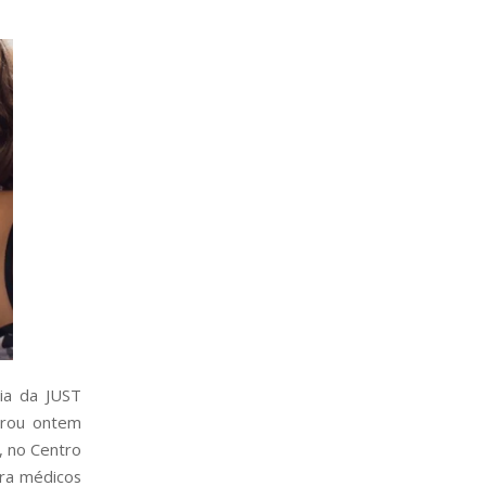
cia da JUST
strou ontem
, no Centro
ara médicos