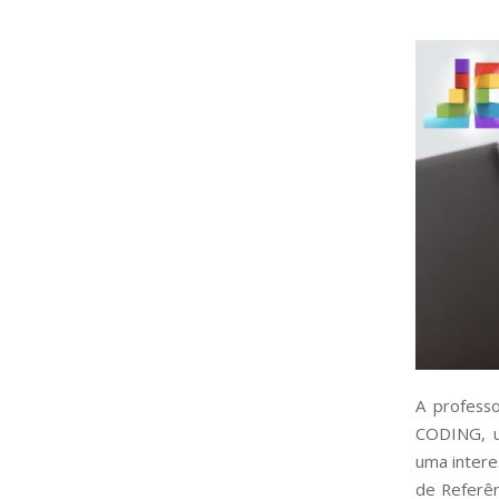
A profess
CODING,
uma intere
de Referên