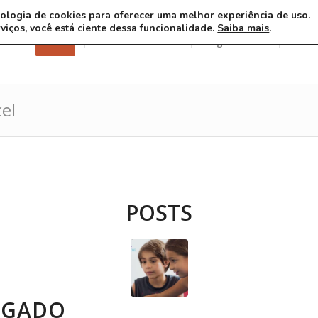
ecnologia de cookies para oferecer uma melhor experiência de uso.
rviços, você está ciente dessa funcionalidade.
Saiba mais
.
3 8 26
Neurofibromatoses
Pergunte ao Dr
Atend
cel
POSTS
IGADO