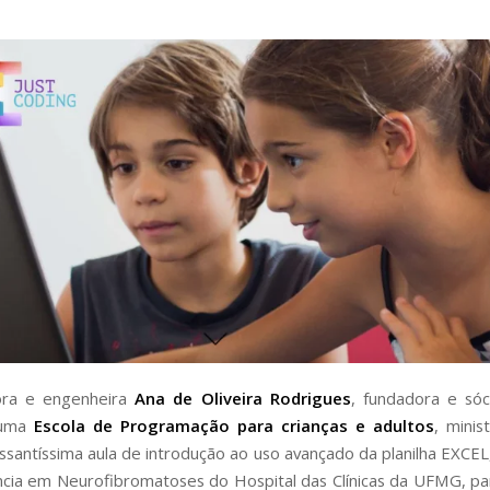
ora e engenheira
Ana de Oliveira Rodrigues
, fundadora e só
 uma
Escola de Programação para crianças e adultos
, mini
ssantíssima aula de introdução ao uso avançado da planilha EXCEL
cia em Neurofibromatoses do Hospital das Clínicas da UFMG, p