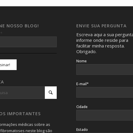
INE NOSSO BLOG!
ENVIE SUA PERGUNTA
*
l
Escreva aqui a sua pergunt
informe onde reside para
facilitar minha resposta.
Obrigado.
Nome
CA
E-mail*
Cidade
SOS IMPORTANTES
formações médicas sobre as
Estado
fibromatoses neste blog são