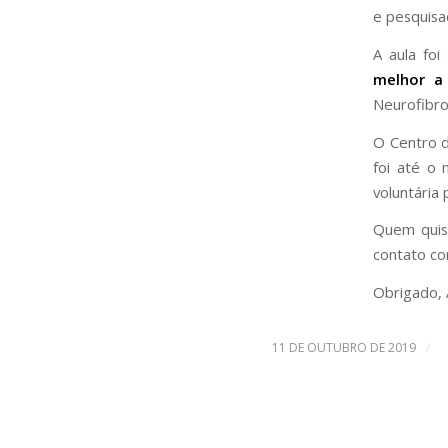
e pesquisa
A aula fo
melhor a
Neurofibr
O Centro 
foi até o 
voluntária
Quem quise
contato c
Obrigado, 
/
11 DE OUTUBRO DE 2019