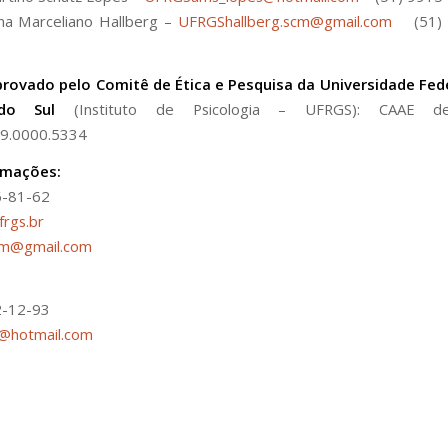
stina Marceliano Hallberg –
UFRGShallberg.scm@gmail.com
(51) 9
provado pelo Comitê de Ética e Pesquisa da Universidade Fede
do Sul
(Instituto de Psicologia – UFRGS): CAAE d
9.0000.5334
rmações:
6-81-62
rgs.br
scm@gmail.com
2-12-93
@hotmail.com