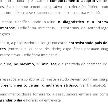
o internacional que avalia o
comportamento adaptativo
de 
tes. Este comportamento adaptativo se refere à eficiência c
a conta de si e a se relaciona com os outros em sua vida diária.
rumento científico pode auxiliar
o diagnóstico e a inter
romatose
, Deficiência Intelectual, Transtornos de Aprendiza
dições.
ento, a pesquisadora e seu grupo estão
entrevistando pais de
tes
(entre 4 e 21 anos de idade) cujos filhos possuam diag
matose e/ou Deficiência Intelectual.
ta
dura, no máximo, 30 minutos
e é realizada via chamada de
teressados em colaborar com este estudo devem confirmar sua p
o
preenchimento de um formulário eletrônico
(ver link abaixo).
eenchimento desse formulário, a pesquisadora entrará em cont
gendar o dia
e horário da entrevista.