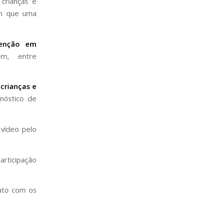
crianças e
om que uma
venção em
gem, entre
 crianças e
nóstico de
 vídeo pelo
articipação
ato com os