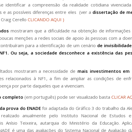
e identificar a compreensão da realidade cotidiana vivenciad
s e as possíveis diferenças entre eles (ver a
dissertação de m
 Craig Cerello
CLICANDO AQUI )
ados
mostraram que a dificuldade na obtenção de informações
oucas menções a redes sociais de apoio às pessoas com a doe
 contribuíram para a identificação de um cenário
de invisibilidad
NF1. Ou seja, a sociedade desconhece a existência das p
ultados mostraram a necessidade de
mais investimentos em
ões relacionados à NF1, a fim de ampliar as condições de enf
doença por parte daqueles que a vivenciam.
o completo
(em português) pode ser visualizado basta
CLICAR A
da prova do ENADE
foi adaptada do Gráfico 3 do trabalho da Al
ealizado anualmente pelo Instituto Nacional de Estudos e
is Anísio Teixeira, autarquia do Ministério da Educação. Apl
NADE é uma das avaliações do Sistema Nacional de Avaliação d