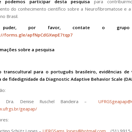
e podemos participar desta pesquisa
para contribuir
nto do conhecimento científico sobre a Neurofibromatose e a 
no Brasil.
puder, por favor, contate o grupo
://forms.gle/apfNpCdGXwpE7tqp7
rmações sobre a pesquisa
 transcultural para o português brasileiro, evidências de 
a de fidedignidade da Diagnostic Adaptive Behavior Scale (D
ão:
ora Dra. Denise Ruschel Bandeira –
UFRGSgeapap@u
w.ufrgs.br/geapap/
res:
rtino Schütz Lopes –
UFRGSams_lopes@hotmail.com
(51) 9915-