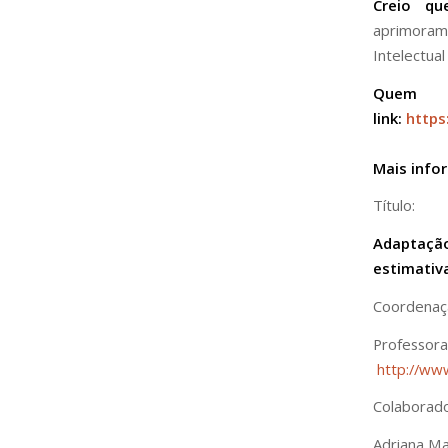
Creio qu
aprimorame
Intelectual 
Quem 
link:
https
Mais info
Título:
Adaptação
estimativ
Coordenaç
Profess
http://ww
Colaborado
Adriana Ma