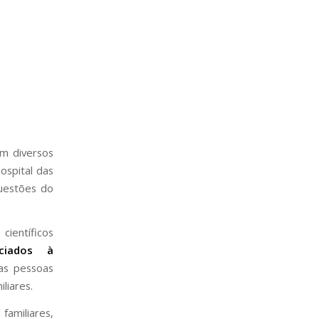
m diversos
ospital das
questões do
ientíficos
ciados à
as pessoas
liares.
familiares,