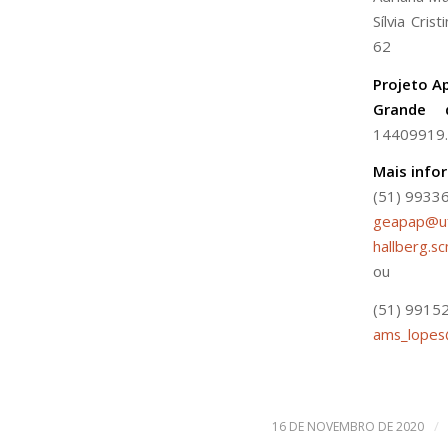
Sílvia Cri
62
Projeto A
Grande 
14409919.
Mais info
(51) 9933
geapap@uf
hallberg.
ou
(51) 9915
ams_lopes
/
16 DE NOVEMBRO DE 2020