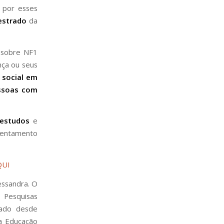
a por esses
estrado
da
 sobre NF1
nça ou seus
e social em
essoas com
 estudos
e
rentamento
QUI
essandra. O
 Pesquisas
icado desde
a Educação