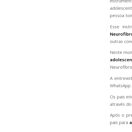
instrument
adolescen
pessoa tom
Esse inst
Neurofib
outras con
Neste mom
adolescen
Neurofibro
A entrevis
WhatsApp.
Os pais in
através d
Após o pr
pais para
a