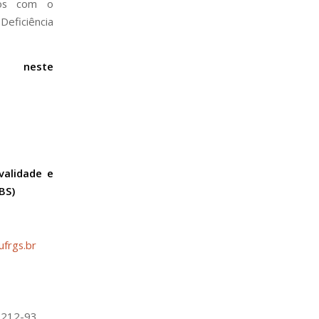
mos com o
Deficiência
 neste
validade e
ABS)
frgs.br
212-93