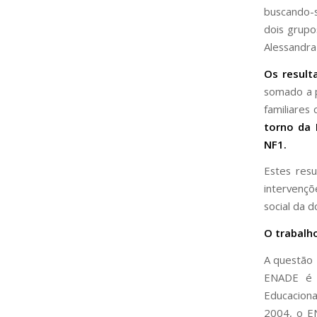
buscando-s
dois grupo
Alessandra
Os result
somado a p
familiares
torno da 
NF1.
Estes res
intervenç
social da 
O trabalh
A questão
ENADE é r
Educaciona
2004, o E