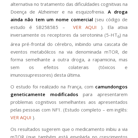
alternativa no tratamento das dificuldades cognitivas na
Doença de Alzheimer e na esquizofrenia.
A droga
ainda não tem um nome comercial
(seu código de
estudo é SB258585 –
VER AQUI
). Ela ativa
inversamente os receptores da serotonina (5-HT
) na
6
área pré-frontal do cérebro, inibindo uma cascata de
eventos metabólicos na via denominada mTOR, de
forma semelhante a outra droga, a rapamicina, mas
sem os efeitos colaterais (tóxicos e
imunossupressores) desta última.
O estudo foi realizado na França, com
camundongos
geneticamente modificados
para apresentarem
problemas cognitivos semelhantes aos apresentados
pelas pessoas com NF1. (Estudo completo – em inglês:
VER AQUI
).
Os resultados sugerem que o medicamento inibiu a via
mTOR (que também está envolvida no crescimentos