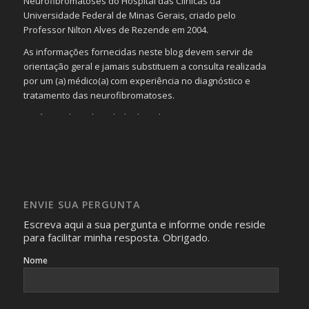
Neurofibromatoses do Hospital das Clínicas da
Universidade Federal de Minas Gerais, criado pelo
Professor Nilton Alves de Rezende em 2004.
As informações fornecidas neste blog devem servir de
orientação geral e jamais substituem a consulta realizada
por um (a) médico(a) com experiência no diagnóstico e
tratamento das neurofibromatoses.
Será omitida a identidade de todas as pessoas que
realizam as perguntas, mesmo que elas não se importem
com isso.
Imagens somente serão publicadas se forem
absolutamente necessárias para o interesse coletivo e,
caso sejam fotos de pessoas, não poderão permitir a
ENVIE SUA PERGUNTA
identificação da pessoa fotografada.
Escreva aqui a sua pergunta e informe onde reside
para facilitar minha resposta. Obrigado.
Nome